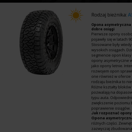
Rodzaj bieżnika:
A
Opona asymetryczna 
dobre osiągi
Pierwsze opony osob
pojawiły się w latach 9
Stosowane były wted
wysokich osiągach. Dzi
segmencie opon klasy 
opony asymetryczne w
jako opony letnie. In
rozwojem opon sprawił
one również w ofercie
rodzaju bieżnika to nie
Różne kształty bloków
pozwalają na dopasow
typu auta. Odpowiedn
zwiększenie poziomu 
poprawienie osiągów.
Jak rozpoznać opony
Opona asymetryczn
różnych części. Zewnęt
zazwyczaj zbudowana 