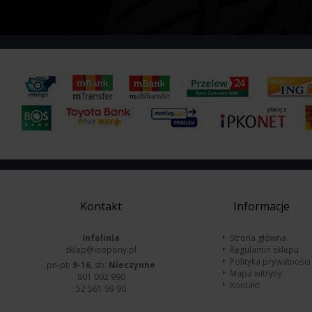
Kontakt
Informacje
Infolinia
Strona główna
sklep@inopony.pl
Regulamin sklepu
Polityka prywatności
pn-pt:
8-16
, sb:
Nieczynne
Mapa witryny
801 002 990
Kontakt
52 561 99 90