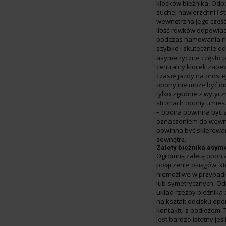
klocków bieżnika. Odp
suchej nawierzchni i s
wewnętrzna jego część
ilość rowków odpowia
podczas hamowania na
szybko i skutecznie 
asymetryczne często 
centralny klocek zapew
czasie jazdy na proste
opony nie może być d
tylko zgodnie z wytyc
stronach opony umies
– opona powinna być 
oznaczeniem do wewną
powinna być skierowa
zewnątrz.
Zalety bieżnika asym
Ogromną zaletą opon 
połączenie osiągów, k
niemożliwe w przypad
lub symetrycznych. O
układ rzeźby bieżnik
na kształt odcisku op
kontaktu z podłożem. 
jest bardzo istotny jeś