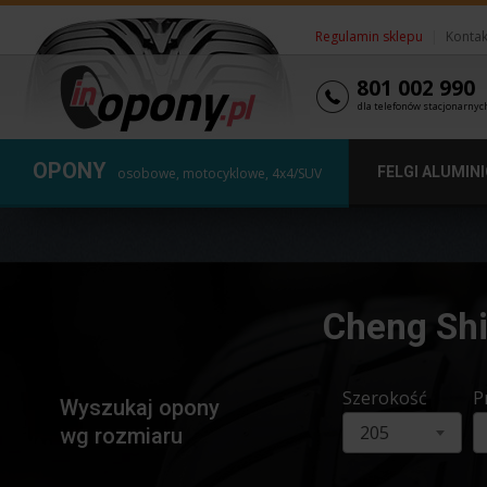
Regulamin sklepu
|
Kontak
801 002 990
dla telefonów stacjonarnyc
OPONY
FELGI ALUMIN
osobowe, motocyklowe, 4x4/SUV
Cheng Shi
Szerokość
P
Wyszukaj opony
205
wg rozmiaru