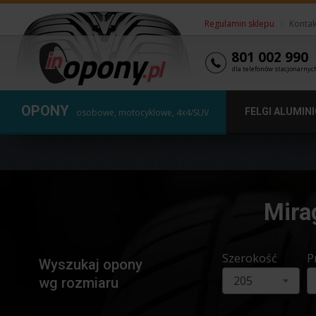
Regulamin sklepu
|
Kontak
801 002 990
dla telefonów stacjonarnyc
OPONY
FELGI ALUMIN
osobowe, motocyklowe, 4x4/SUV
Mira
Szerokość
P
Wyszukaj opony
205
wg rozmiaru