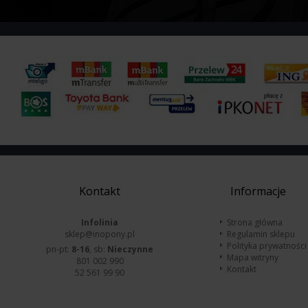
Kontakt
Informacje
Infolinia
Strona główna
sklep@inopony.pl
Regulamin sklepu
Polityka prywatności
pn-pt:
8-16
, sb:
Nieczynne
Mapa witryny
801 002 990
Kontakt
52 561 99 90