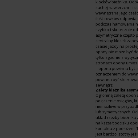
klocków bieżnika. Odp
suchej nawierzchni i s
wewnętrzna jego część
ilość rowków odpowia
podczas hamowania na
szybko i skutecznie 
asymetryczne często 
centralny klocek zapew
czasie jazdy na proste
opony nie może być d
tylko zgodnie z wytyc
stronach opony umies
– opona powinna być 
oznaczeniem do wewną
powinna być skierowa
zewnątrz.
Zalety bieżnika asym
Ogromną zaletą opon 
połączenie osiągów, k
niemożliwe w przypad
lub symetrycznych. O
układ rzeźby bieżnik
na kształt odcisku op
kontaktu z podłożem. 
jest bardzo istotny jeś