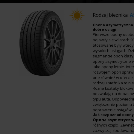
Rodzaj bieżnika:
A
Opona asymetryczna 
dobre osiągi
Pierwsze opony osob
pojawiły się w latach 9
Stosowane były wted
wysokich osiągach. Dzi
segmencie opon klasy 
opony asymetryczne w
jako opony letnie. In
rozwojem opon sprawił
one również w ofercie
rodzaju bieżnika to nie
Różne kształty bloków
pozwalają na dopasow
typu auta. Odpowiedn
zwiększenie poziomu 
poprawienie osiągów.
Jak rozpoznać opony
Opona asymetryczn
różnych części. Zewnęt
zazwyczaj zbudowana 