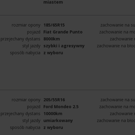
miastem
rozmiar opony
185/65R15
zachowanie na su
pojazd
Fiat Grande Punto
zachowanie na mo
przejechany dystans
8000km
zachowanie n
styl jazdy
szybki i agresywny
zachowanie na bło
sposób nabycia
z wyboru
rozmiar opony
205/55R16
zachowanie na su
pojazd
Ford Mondeo 2.5
zachowanie na mo
przejechany dystans
10000km
zachowanie n
styl jazdy
umiarkowany
zachowanie na bło
sposób nabycia
z wyboru