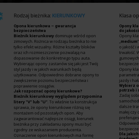
Rodzaj bieżnika:
KIERUNKOWY
Klasa o
Opona kierunkowa – gwarancja
Opony kla
bezpieczeństwa
do jakośc
Bieżnik kierunkowy
dominuje wśród opon
Opony kla
zimowych. Rożnica w rodzaju bieżnika to nie
„
medium
tylko efekt wizualny. Różne kształty bloków
o jakość i
oraz ich rozmieszczenie pozwalają na
trwałość.
dopasowanie do konkretnego typu auta.
gumowych.
Wybierając opony zastanów się jaki jest Twój
bezpiecze
styl jazdy i w jakich warunkach będą
Opony klas
użytkowane. Odpowiednio dobrane opony to
parametra
zwiększenie poziomu bezpieczeństwa i
jazdy i hał
poprawienie osiągów.
Wybierz o
potrzeb i 
Jak rozpoznać opony kierunkowe?
Zadaj sobi
Bieżnik kierunkowy
wyglądem przypomina
samochode
litery "V" lub "U"
. To właśnie ta konstrukcja
dalsze tr
sprawia, że opony kierunkowe różnią się
małej czy d
montażem od pozostałych opon. Aby
preferujes
zagwarantować najlepsze osiągi, kierunek
Odpowiedn
bieżnika przy zakładaniu opony musi być
bezpiecze
zgodny ze wskazaniem producenta.
Dla jakic
Oznaczenie opon kierunkowych ma formę
średniej?