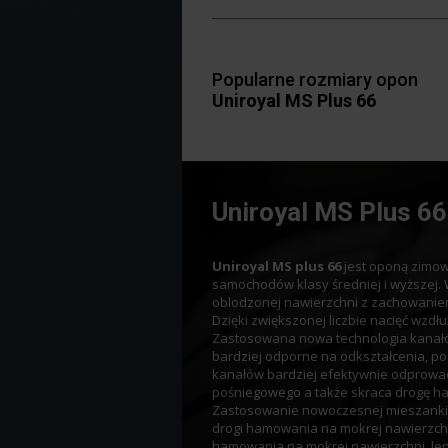
Popularne rozmiary opon
Uniroyal MS Plus 66
Uniroyal MS Plus 66
Uniroyal MS plus 66
jest oponą zimow
samochodów klasy średniej i wyższej.
oblodzonej nawierzchni z zachowaniem
Dzięki zwiększonej liczbie nacięć wz
Zastosowana nowa technologia kanałów
bardziej odporne na odkształcenia, po
kanałów bardziej efektywnie odprowad
pośniegowego a także skraca drogę h
Zastosowanie nowoczesnej mieszanki b
drogi hamowania na mokrej nawierzchn
hamowania na mokrej nawierzchni, le