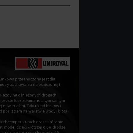
runkowa przeznaczona jest dla
metry zachowania na ośnieżonej i
s jazdy na ośnieżonych drogach.
ą proste lecz załamane a tym samym
 nawierzchni. Taki układ bloków i
 poślizgiem na warstwie wody i błota
kich temperaturach oraz skrócenie
i model dzięki krótszej o 6% drodze
 na zakrętach oraz lepszej o 4%