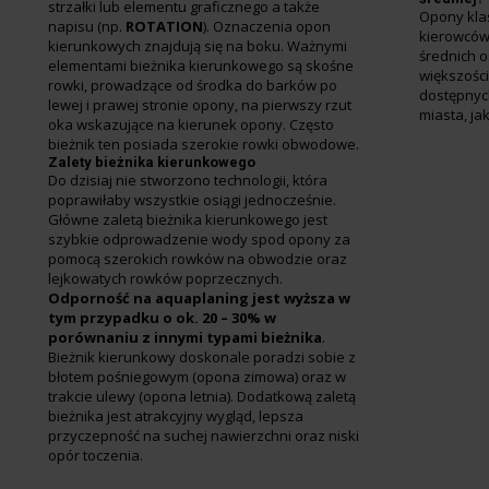
strzałki lub elementu graficznego a także
Opony kla
napisu (np.
ROTATION
). Oznaczenia opon
kierowców
kierunkowych znajdują się na boku. Ważnymi
średnich 
elementami bieżnika kierunkowego są skośne
większośc
rowki, prowadzące od środka do barków po
dostępnyc
lewej i prawej stronie opony, na pierwszy rzut
miasta, jak
oka wskazujące na kierunek opony. Często
bieżnik ten posiada szerokie rowki obwodowe.
Zalety bieżnika kierunkowego
Do dzisiaj nie stworzono technologii, która
poprawiłaby wszystkie osiągi jednocześnie.
Główne zaletą bieżnika kierunkowego jest
szybkie odprowadzenie wody spod opony za
pomocą szerokich rowków na obwodzie oraz
lejkowatych rowków poprzecznych.
Odporność na aquaplaning jest wyższa w
tym przypadku o ok. 20 – 30% w
porównaniu z innymi typami bieżnika
.
Bieżnik kierunkowy doskonale poradzi sobie z
błotem pośniegowym (opona zimowa) oraz w
trakcie ulewy (opona letnia). Dodatkową zaletą
bieżnika jest atrakcyjny wygląd, lepsza
przyczepność na suchej nawierzchni oraz niski
opór toczenia.