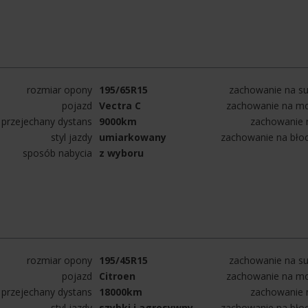
rozmiar opony
195/65R15
zachowanie na su
pojazd
Vectra C
zachowanie na mo
przejechany dystans
9000km
zachowanie n
styl jazdy
umiarkowany
zachowanie na bło
sposób nabycia
z wyboru
rozmiar opony
195/45R15
zachowanie na su
pojazd
Citroen
zachowanie na mo
przejechany dystans
18000km
zachowanie n
styl jazdy
szybki i agresywny
zachowanie na bło