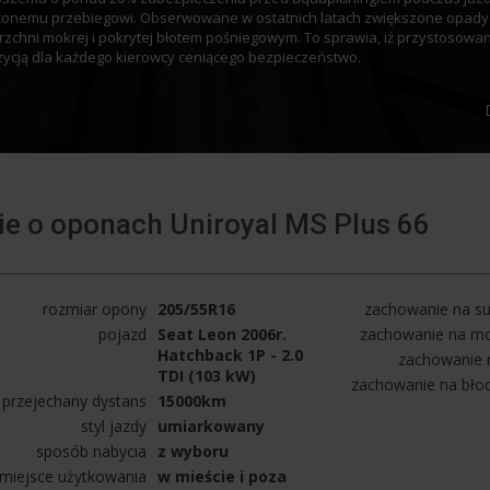
łużonemu przebiegowi. Obserwowane w ostatnich latach zwiększone opad
rzchni mokrej i pokrytej błotem pośniegowym. To sprawia, iż przystos
ozycją dla każdego kierowcy ceniącego bezpieczeństwo.
e o oponach Uniroyal MS Plus 66
rozmiar opony
205/55R16
zachowanie na su
pojazd
Seat Leon 2006r.
zachowanie na mo
Hatchback 1P - 2.0
zachowanie n
TDI (103 kW)
zachowanie na bło
przejechany dystans
15000km
styl jazdy
umiarkowany
sposób nabycia
z wyboru
miejsce użytkowania
w mieście i poza