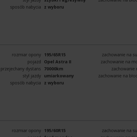
sposób nabycia
z wyboru
rozmiar opony
195/65R15
zachowanie na su
pojazd
Opel Astra II
zachowanie na mo
przejechany dystans
70000km
zachowanie n
styl jazdy
umiarkowany
zachowanie na bło
sposób nabycia
z wyboru
rozmiar opony
195/60R15
zachowanie na su