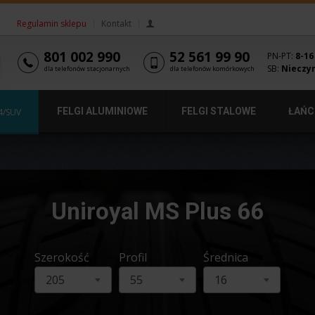
Regulamin sklepu
|
Kontakt
|
801 002 990
52 561 99 90
PN-PT:
8-16
SB:
Nieczy
dla telefonów stacjonarnych
dla telefonów komórkowych
FELGI ALUMINIOWE
FELGI STALOWE
ŁAŃC
4/SUV
Uniroyal MS Plus 66
Szerokość
Profil
Średnica
205
55
16