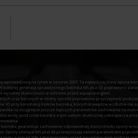
ą wprowadzoną na rynek w sezonie 2007. Ta najwyższej klasy opona kie
 W kolejnej generacji sprawdzonego bieżnika MS plus 55 poprawiono para
 wysokiej skuteczności w ochronie przed aquaplaningiem.
dłużnych oraz bocznych w istotny sposób poprawiono przyczepność podcza
 3D przy konstrukcji bloków bieżnika, których krawędzie wzdłużne nie s
zwoliła na osiągnięcie jeszcze lepszych parametrów zachowania na mokrej
za wodę spod czoła bieżnika a tym samym skuteczniej zabezpiecza przed
amowania.
ieżnika gwarantuje zachowanie odpowiedniej elastyczności opony w nis
i. Opony Uniroyal MS plus 66 przewyższają swoimi parametrami poprzedn
pszemu o ponad 20% zabezpieczeniu przed aquaplaningiem podczas jazdy