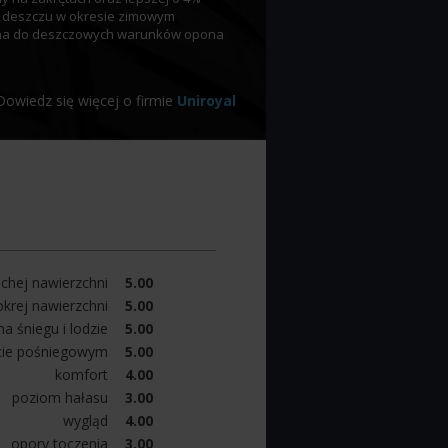
y deszczu w okresie zimowym
owana do deszczowych warunków opona
Dowiedz się więcej o firmie
Uniroyal
chej nawierzchni
5.00
krej nawierzchni
5.00
a śniegu i lodzie
5.00
cie pośniegowym
5.00
komfort
4.00
poziom hałasu
3.00
wygląd
4.00
opory toczenia
3.00