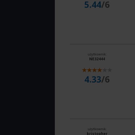
5.44
/6
użytkownik:
NE32444
4.33
/6
użytkownik:
kristopher