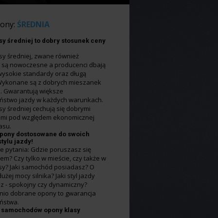
pony:
ŚREDNIA
sy średniej to dobry stosunek ceny
i
sy średniej, zwane również
” są nowoczesne a producenci dbają
 wysokie standardy oraz długą
 Wykonane są z dobrych mieszanek
 Gwarantują większe
ństwo jazdy w każdych warunkach.
y średniej cechują się dobrymi
mi pod względem ekonomicznej
asu.
pony dostosowane do swoich
stylu jazdy!
e pytania: Gdzie poruszasz się
m? Czy tylko w mieście, czy także w
asy? Jaki samochód posiadasz? O
użej mocy silnika? Jaki styl jazdy
z - spokojny czy dynamiczny?
io dobrane opony to gwarancja
ństwa.
h samochodów opony klasy