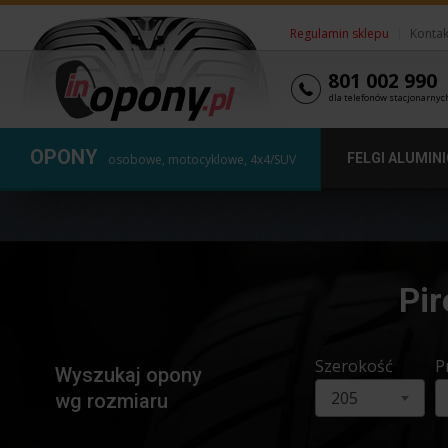
Regulamin sklepu
|
Kontak
801 002 990
dla telefonów stacjonarnyc
OPONY
FELGI ALUMIN
osobowe, motocyklowe, 4x4/SUV
Pir
Szerokość
P
Wyszukaj opony
205
wg rozmiaru