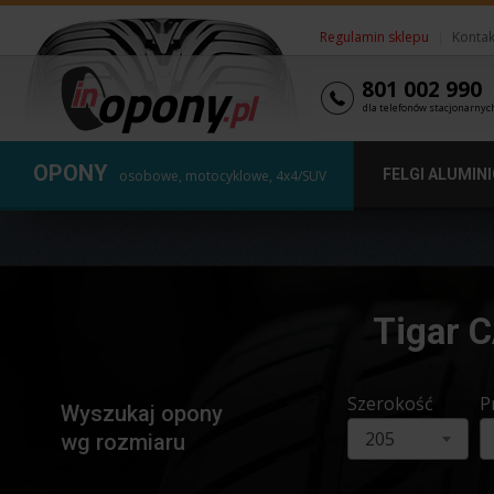
Regulamin sklepu
|
Kontak
801 002 990
dla telefonów stacjonarnyc
OPONY
FELGI ALUMIN
osobowe, motocyklowe, 4x4/SUV
Tigar 
Szerokość
P
Wyszukaj opony
205
wg rozmiaru