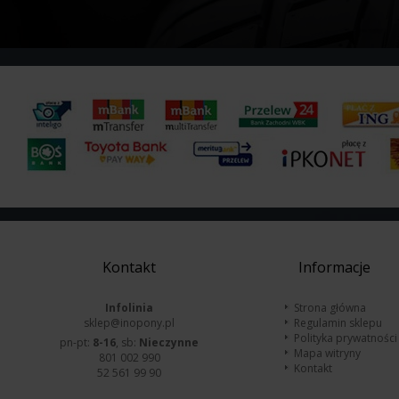
Kontakt
Informacje
Infolinia
Strona główna
sklep@inopony.pl
Regulamin sklepu
Polityka prywatności
pn-pt:
8-16
, sb:
Nieczynne
Mapa witryny
801 002 990
Kontakt
52 561 99 90