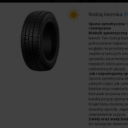
Rodzaj bieżnika:
S
Opona symetryczna 
rozwiązanie
Bieżnik symetryczny
letnich. Ten rodzaj bie
jednocześnie najtańsz
względu na prostotę w
zwykle w tańszych zes
sprawdzi się w mniej
miejskich, które porus
odśnieżonych ulicach.
Jak rozpoznajemy op
Opona symetryczna skł
samych części. Jak sa
bloków oraz rowków bę
Kierunek toczenia nie 
każdej pozycji opona 
Dzięki temu możemy p
dowolny sposób, zape
równomierne zużycie.
Zalety oraz wady bie
Do dzisiaj nie stworzon