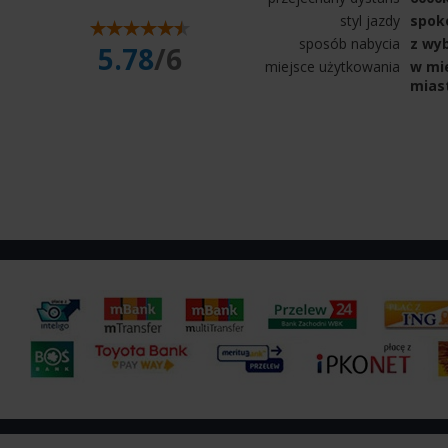
styl jazdy
spok
sposób nabycia
z wy
5.78
/6
miejsce użytkowania
w mie
mias