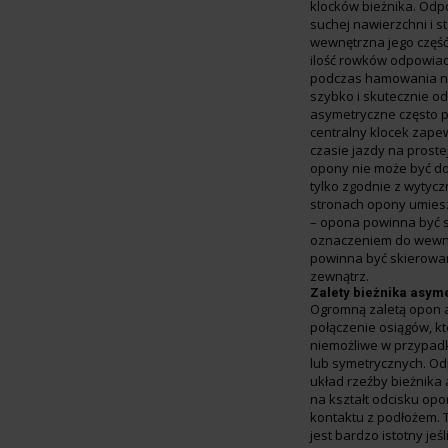
klocków bieżnika. Odp
suchej nawierzchni i s
wewnętrzna jego część
ilość rowków odpowia
podczas hamowania na
szybko i skutecznie 
asymetryczne często 
centralny klocek zapew
czasie jazdy na proste
opony nie może być d
tylko zgodnie z wytyc
stronach opony umies
– opona powinna być 
oznaczeniem do wewną
powinna być skierowa
zewnątrz.
Zalety bieżnika asym
Ogromną zaletą opon 
połączenie osiągów, k
niemożliwe w przypad
lub symetrycznych. O
układ rzeźby bieżnik
na kształt odcisku op
kontaktu z podłożem. 
jest bardzo istotny jeś