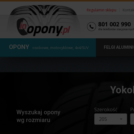
Regulamin sklepu
|
Kontak
801 002 990
dla telefonów stacjonarnyc
OPONY
FELGI ALUMIN
osobowe, motocyklowe, 4x4/SUV
Yoko
Szerokość
P
Wyszukaj opony
205
wg rozmiaru