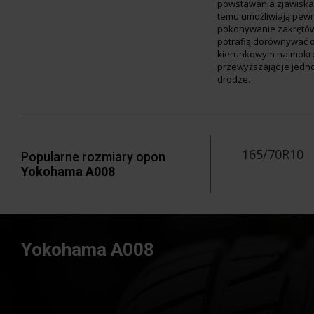
powstawania zjawiska 
temu umożliwiają pewn
pokonywanie zakrętó
potrafią dorównywać 
kierunkowym na mokre
przewyższając je jedn
drodze.
165/70R10
Popularne rozmiary opon
Yokohama A008
Yokohama A008