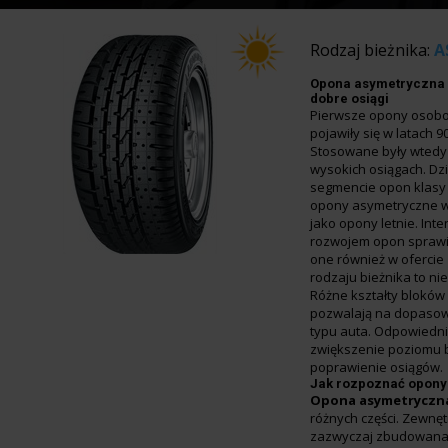
Rodzaj bieżnika:
A
Opona asymetryczna 
dobre osiągi
Pierwsze opony osob
pojawiły się w latach 9
Stosowane były wted
wysokich osiągach. Dzi
segmencie opon klasy 
opony asymetryczne w
jako opony letnie. In
rozwojem opon sprawił
one również w ofercie
rodzaju bieżnika to nie
Różne kształty bloków
pozwalają na dopasow
typu auta. Odpowiedn
zwiększenie poziomu 
poprawienie osiągów.
Jak rozpoznać opony
Opona asymetryczn
różnych części. Zewnęt
zazwyczaj zbudowana 