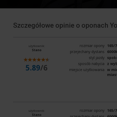
Szczegółowe opinie o oponach 
rozmiar opony
165/
użytkownik:
Stano
przejechany dystans
6000
styl jazdy
spok
sposób nabycia
z wy
5.89
/6
miejsce użytkowania
w mie
mias
rozmiar opony
165/
użytkownik:
Stano
przejechany dystans
6000