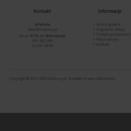
Kontakt
Informacje
Infolinia
Strona główna
sklep@inopony.pl
Regulamin sklepu
Polityka prywatności
pn-pt:
8-16
, sb:
Nieczynne
Mapa witryny
801 002 990
Kontakt
52 561 99 90
Copyright © 2010-2023 InOpony.pl. Wszelkie prawa zastrzeżone.