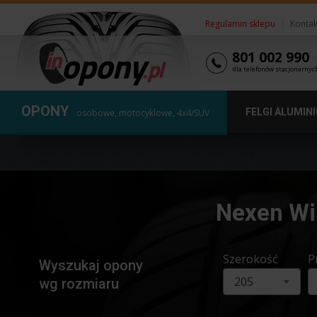
Regulamin sklepu
|
Kontak
801 002 990
dla telefonów stacjonarnyc
OPONY
FELGI ALUMIN
osobowe, motocyklowe, 4x4/SUV
Nexen Wi
Szerokość
P
Wyszukaj opony
205
wg rozmiaru