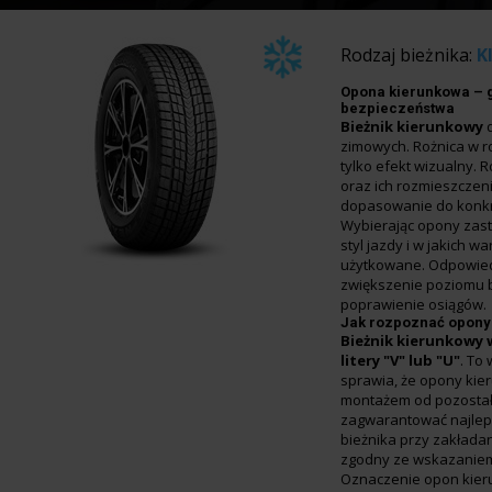
Rodzaj bieżnika:
K
Opona kierunkowa – 
bezpieczeństwa
Bieżnik kierunkowy
zimowych. Rożnica w ro
tylko efekt wizualny. 
oraz ich rozmieszczen
dopasowanie do konkr
Wybierając opony zasta
styl jazdy i w jakich 
użytkowane. Odpowied
zwiększenie poziomu 
poprawienie osiągów.
Jak rozpoznać opony
Bieżnik kierunkowy
litery "V" lub "U"
. To
sprawia, że opony kie
montażem od pozostał
zagwarantować najleps
bieżnika przy zakłada
zgodny ze wskazaniem
Oznaczenie opon kie