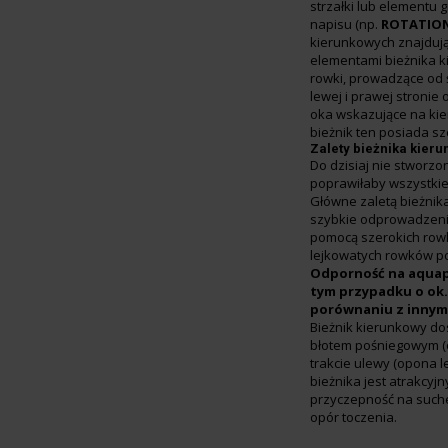
strzałki lub elementu 
napisu (np.
ROTATIO
kierunkowych znajdują
elementami bieżnika 
rowki, prowadzące od
lewej i prawej stronie
oka wskazujące na kie
bieżnik ten posiada s
Zalety bieżnika kier
Do dzisiaj nie stworzon
poprawiłaby wszystkie
Główne zaletą bieżnik
szybkie odprowadzen
pomocą szerokich row
lejkowatych rowków p
Odporność na aquap
tym przypadku o ok.
porównaniu z innymi
Bieżnik kierunkowy do
błotem pośniegowym (
trakcie ulewy (opona l
bieżnika jest atrakcyjn
przyczepność na suche
opór toczenia.