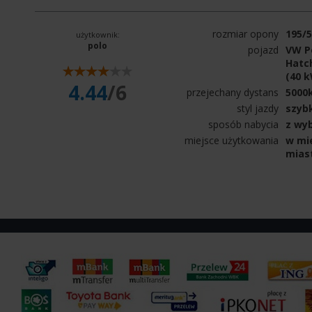
rozmiar opony
195/
użytkownik:
polo
pojazd
VW Po
Hatch
(40 
4.44
/6
przejechany dystans
5000
styl jazdy
szyb
sposób nabycia
z wy
miejsce użytkowania
w mie
mias