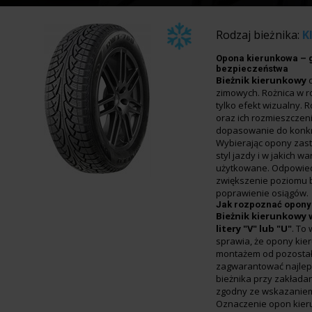
Rodzaj bieżnika:
K
Opona kierunkowa – 
bezpieczeństwa
Bieżnik kierunkowy
zimowych. Rożnica w ro
tylko efekt wizualny. 
oraz ich rozmieszczen
dopasowanie do konkr
Wybierając opony zasta
styl jazdy i w jakich 
użytkowane. Odpowied
zwiększenie poziomu 
poprawienie osiągów.
Jak rozpoznać opony
Bieżnik kierunkowy
litery "V" lub "U"
. To
sprawia, że opony kie
montażem od pozostał
zagwarantować najleps
bieżnika przy zakłada
zgodny ze wskazaniem
Oznaczenie opon kie