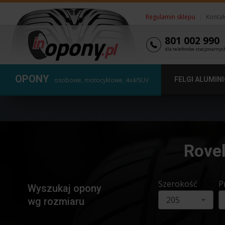
Regulamin sklepu
|
Kontak
801 002 990
dla telefonów stacjonarnyc
OPONY
FELGI ALUMIN
osobowe, motocyklowe, 4x4/SUV
Rove
Szerokość
P
Wyszukaj opony
205
wg rozmiaru