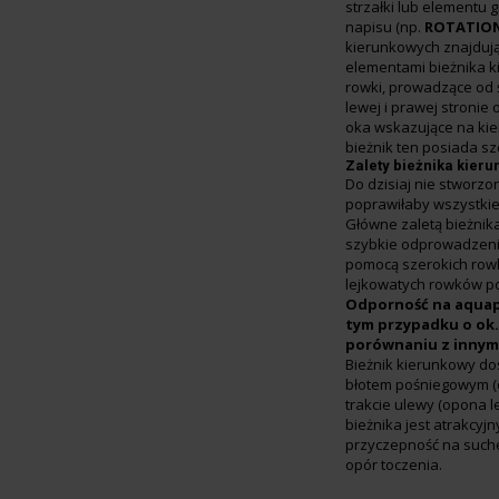
strzałki lub elementu 
napisu (np.
ROTATIO
kierunkowych znajdują
elementami bieżnika 
rowki, prowadzące od
lewej i prawej stronie
oka wskazujące na kie
bieżnik ten posiada s
Zalety bieżnika kier
Do dzisiaj nie stworzon
poprawiłaby wszystkie
Główne zaletą bieżnik
szybkie odprowadzen
pomocą szerokich row
lejkowatych rowków p
Odporność na aquap
tym przypadku o ok.
porównaniu z innymi
Bieżnik kierunkowy do
błotem pośniegowym (
trakcie ulewy (opona l
bieżnika jest atrakcyjn
przyczepność na suche
opór toczenia.