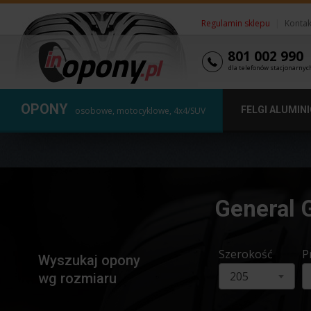
Regulamin sklepu
|
Kontak
801 002 990
dla telefonów stacjonarnyc
OPONY
FELGI ALUMIN
osobowe, motocyklowe, 4x4/SUV
General 
Szerokość
P
Wyszukaj opony
205
wg rozmiaru