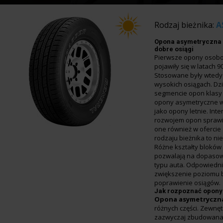
Rodzaj bieżnika:
A
Opona asymetryczna 
dobre osiągi
Pierwsze opony osob
pojawiły się w latach 9
Stosowane były wted
wysokich osiągach. Dzi
segmencie opon klasy 
opony asymetryczne w
jako opony letnie. In
rozwojem opon sprawił
one również w ofercie
rodzaju bieżnika to nie
Różne kształty bloków
pozwalają na dopasow
typu auta. Odpowiedn
zwiększenie poziomu 
poprawienie osiągów.
Jak rozpoznać opony
Opona asymetryczn
różnych części. Zewnęt
zazwyczaj zbudowana 