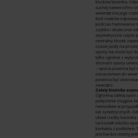
klocków bieżnika. Odp
suchej nawierzchni i s
wewnętrzna jego część
ilość rowków odpowia
podczas hamowania na
szybko i skutecznie 
asymetryczne często 
centralny klocek zapew
czasie jazdy na proste
opony nie może być d
tylko zgodnie z wytyc
stronach opony umies
– opona powinna być 
oznaczeniem do wewną
powinna być skierowa
zewnątrz.
Zalety bieżnika asym
Ogromną zaletą opon 
połączenie osiągów, k
niemożliwe w przypad
lub symetrycznych. O
układ rzeźby bieżnik
na kształt odcisku op
kontaktu z podłożem. 
jest bardzo istotny jeś