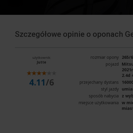
Szczegółowe opinie o oponach G
rozmiar opony
265/
użytkownik:
Jutte
pojazd
Mitsu
2021r
2.4d 
4.11
/6
przejechany dystans
1600
styl jazdy
umia
sposób nabycia
z wy
miejsce użytkowania
w mie
mias