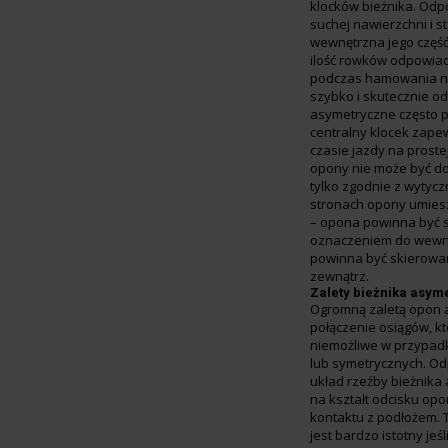
klocków bieżnika. Odp
suchej nawierzchni i s
wewnętrzna jego część
ilość rowków odpowia
podczas hamowania na
szybko i skutecznie 
asymetryczne często 
centralny klocek zapew
czasie jazdy na proste
opony nie może być d
tylko zgodnie z wytyc
stronach opony umies
– opona powinna być 
oznaczeniem do wewną
powinna być skierowa
zewnątrz.
Zalety bieżnika asym
Ogromną zaletą opon 
połączenie osiągów, k
niemożliwe w przypad
lub symetrycznych. O
układ rzeźby bieżnik
na kształt odcisku op
kontaktu z podłożem. 
jest bardzo istotny jeś