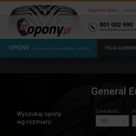
Regulamin sklepu
|
Kontak
801 002 990
dla telefonów stacjonarnyc
OPONY
FELGI ALUMIN
osobowe, motocyklowe, 4x4/SUV
General E
Szerokość
P
Wyszukaj opony
205
wg rozmiaru