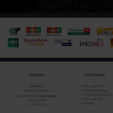
Kontakt
Informacje
Infolinia
Strona główna
sklep@inopony.pl
Regulamin sklepu
Polityka prywatności
pn-pt:
8-16
, sb:
Nieczynne
Mapa witryny
801 002 990
Kontakt
52 561 99 90