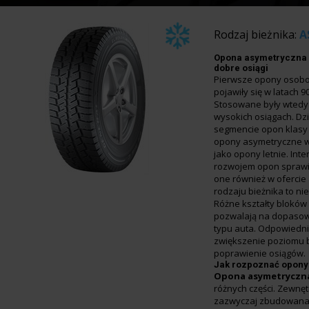
Rodzaj bieżnika:
A
Opona asymetryczna 
dobre osiągi
Pierwsze opony osob
pojawiły się w latach 9
Stosowane były wted
wysokich osiągach. Dzi
segmencie opon klasy 
opony asymetryczne w
jako opony letnie. In
rozwojem opon sprawił
one również w ofercie
rodzaju bieżnika to nie
Różne kształty bloków
pozwalają na dopasow
typu auta. Odpowiedn
zwiększenie poziomu 
poprawienie osiągów.
Jak rozpoznać opony
Opona asymetryczn
różnych części. Zewnęt
zazwyczaj zbudowana 