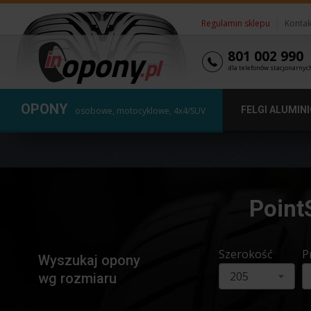
Regulamin sklepu
|
Kontak
801 002 990
dla telefonów stacjonarnyc
OPONY
FELGI ALUMIN
osobowe, motocyklowe, 4x4/SUV
Point
Szerokość
P
Wyszukaj opony
205
wg rozmiaru