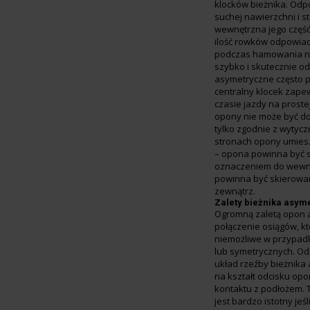
klocków bieżnika. Odp
suchej nawierzchni i s
wewnętrzna jego część
ilość rowków odpowia
podczas hamowania na
szybko i skutecznie 
asymetryczne często 
centralny klocek zapew
czasie jazdy na proste
opony nie może być d
tylko zgodnie z wytyc
stronach opony umies
– opona powinna być 
oznaczeniem do wewną
powinna być skierowa
zewnątrz.
Zalety bieżnika asym
Ogromną zaletą opon 
połączenie osiągów, k
niemożliwe w przypad
lub symetrycznych. O
układ rzeźby bieżnik
na kształt odcisku op
kontaktu z podłożem. 
jest bardzo istotny jeś