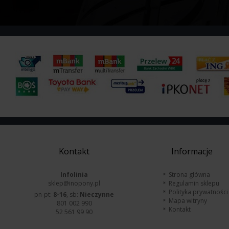
Kontakt
Informacje
Infolinia
Strona główna
sklep@inopony.pl
Regulamin sklepu
Polityka prywatności
pn-pt:
8-16
, sb:
Nieczynne
Mapa witryny
801 002 990
Kontakt
52 561 99 90