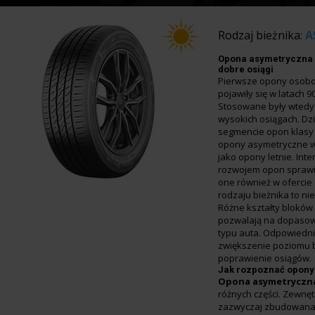
Rodzaj bieżnika:
A
Opona asymetryczna 
dobre osiągi
Pierwsze opony osob
pojawiły się w latach 9
Stosowane były wted
wysokich osiągach. Dzi
segmencie opon klasy 
opony asymetryczne w
jako opony letnie. In
rozwojem opon sprawił
one również w ofercie
rodzaju bieżnika to nie
Różne kształty bloków
pozwalają na dopasow
typu auta. Odpowiedn
zwiększenie poziomu 
poprawienie osiągów.
Jak rozpoznać opony
Opona asymetryczn
różnych części. Zewnęt
zazwyczaj zbudowana 