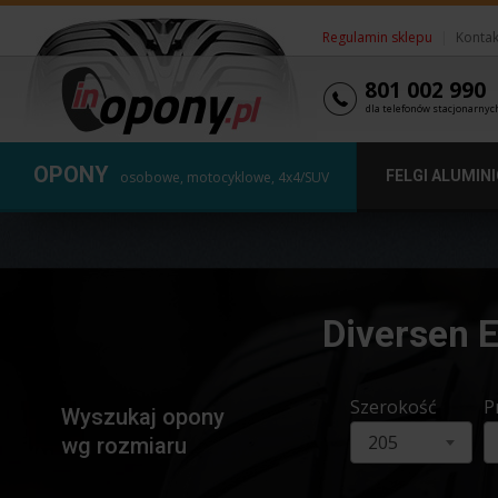
Regulamin sklepu
|
Kontak
801 002 990
dla telefonów stacjonarnyc
OPONY
FELGI ALUMIN
osobowe, motocyklowe, 4x4/SUV
Diversen 
Szerokość
P
Wyszukaj opony
205
wg rozmiaru