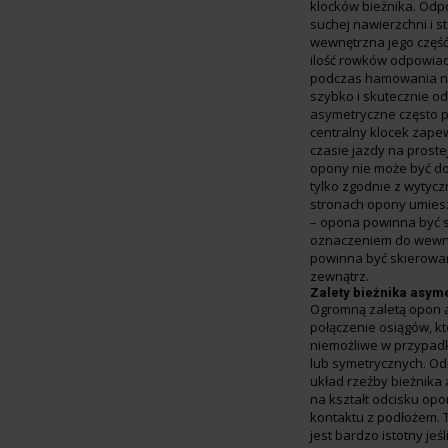
klocków bieżnika. Odp
suchej nawierzchni i s
wewnętrzna jego część
ilość rowków odpowia
podczas hamowania na
szybko i skutecznie 
asymetryczne często 
centralny klocek zapew
czasie jazdy na proste
opony nie może być d
tylko zgodnie z wytyc
stronach opony umies
– opona powinna być 
oznaczeniem do wewną
powinna być skierowa
zewnątrz.
Zalety bieżnika asym
Ogromną zaletą opon 
połączenie osiągów, k
niemożliwe w przypad
lub symetrycznych. O
układ rzeźby bieżnik
na kształt odcisku op
kontaktu z podłożem. 
jest bardzo istotny jeś