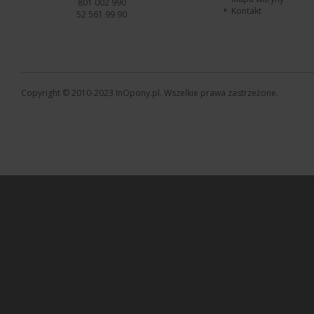
801 002 990
Kontakt
52 561 99 90
Copyright © 2010-2023 InOpony.pl. Wszelkie prawa zastrzeżone.