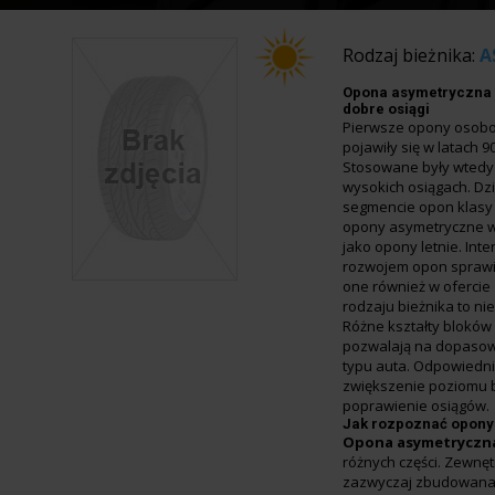
Rodzaj bieżnika:
A
Opona asymetryczna 
dobre osiągi
Pierwsze opony osob
pojawiły się w latach 9
Stosowane były wted
wysokich osiągach. Dzi
segmencie opon klasy 
opony asymetryczne w
jako opony letnie. In
rozwojem opon sprawił
one również w ofercie
rodzaju bieżnika to nie
Różne kształty bloków
pozwalają na dopasow
typu auta. Odpowiedn
zwiększenie poziomu 
poprawienie osiągów.
Jak rozpoznać opony
Opona asymetryczn
różnych części. Zewnęt
zazwyczaj zbudowana 