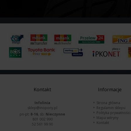
Kontakt
Informacje
Infolinia
Strona główna
sklep@inopony.pl
Regulamin sklepu
Polityka prywatności
pn-pt:
8-16
, sb:
Nieczynne
Mapa witryny
801 002 990
Kontakt
52 561 99 90