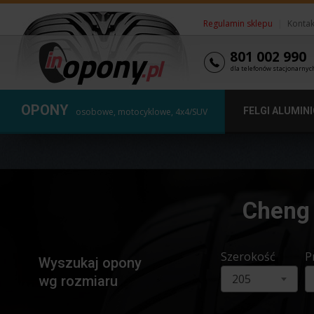
Regulamin sklepu
|
Kontak
801 002 990
dla telefonów stacjonarnyc
OPONY
FELGI ALUMIN
osobowe, motocyklowe, 4x4/SUV
Cheng 
Szerokość
P
Wyszukaj opony
205
wg rozmiaru