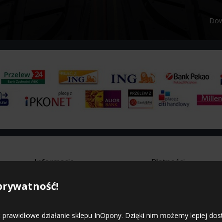
Dow
Informacje
Płatności
prywatność!
Strona główna
Regulamin sklepu
Polityka prywatności
Mapa witryny
 prawidłowe działanie sklepu InOpony. Dzięki nim możemy lepiej do
Kontakt