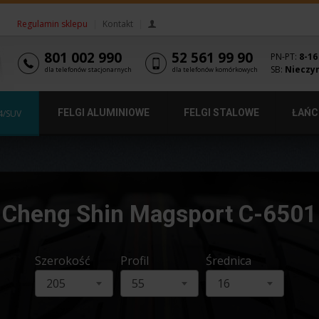
Regulamin sklepu
|
Kontakt
|
801 002 990
52 561 99 90
PN-PT:
8-16
SB:
Nieczy
dla telefonów stacjonarnych
dla telefonów komórkowych
FELGI ALUMINIOWE
FELGI STALOWE
ŁAŃC
4/SUV
Cheng Shin Magsport C-6501
Szerokość
Profil
Średnica
205
55
16