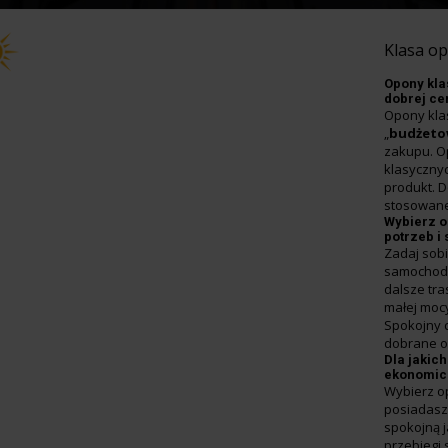
Klasa o
Opony kla
dobrej ce
Opony kla
„
budżet
zakupu. Op
klasyczny
produkt. 
stosowane
Wybierz o
potrzeb i 
Zadaj sobi
samochode
dalsze tra
małej mocy
Spokojny 
dobrane o
Dla jakic
ekonomic
Wybierz op
posiadasz 
spokojną j
przebiegi 