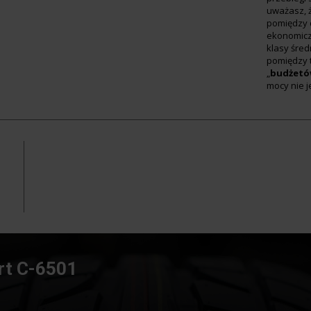
uważasz, ż
pomiędzy 
ekonomiczn
klasy śred
pomiędzy 
„
budżetó
mocy nie 
rt C-6501