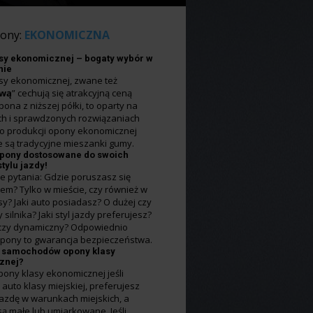
pony:
EKONOMICZNA
sy ekonomicznej – bogaty wybór w
nie
sy ekonomicznej, zwane też
ową
” cechują się atrakcyjną ceną
ona z niższej półki, to oparty na
ch i sprawdzonych rozwiązaniach
Do produkcji opony ekonomicznej
 są tradycyjne mieszanki gumy.
pony dostosowane do swoich
stylu jazdy!
e pytania: Gdzie poruszasz się
m? Tylko w mieście, czy również w
sy? Jaki auto posiadasz? O dużej czy
 silnika? Jaki styl jazdy preferujesz?
czy dynamiczny? Odpowiednio
pony to gwarancja bezpieczeństwa.
h samochodów opony klasy
znej?
ony klasy ekonomicznej jeśli
auto klasy miejskiej, preferujesz
azdę w warunkach miejskich, a
są małe lub umiarkowane. Jeśli