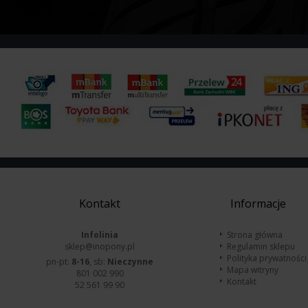
Kontakt
Informacje
Infolinia
Strona główna
sklep@inopony.pl
Regulamin sklepu
Polityka prywatności
pn-pt:
8-16
, sb:
Nieczynne
Mapa witryny
801 002 990
Kontakt
52 561 99 90