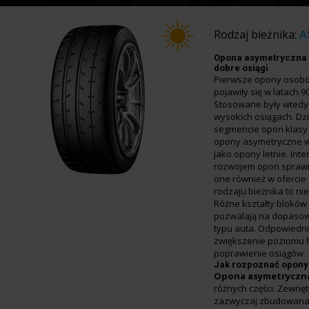
Rodzaj bieżnika:
A
Opona asymetryczna 
dobre osiągi
Pierwsze opony osob
pojawiły się w latach 9
Stosowane były wted
wysokich osiągach. Dzi
segmencie opon klasy 
opony asymetryczne w
jako opony letnie. In
rozwojem opon sprawił
one również w ofercie
rodzaju bieżnika to nie
Różne kształty bloków
pozwalają na dopasow
typu auta. Odpowiedn
zwiększenie poziomu 
poprawienie osiągów.
Jak rozpoznać opony
Opona asymetryczn
różnych części. Zewnęt
zazwyczaj zbudowana 