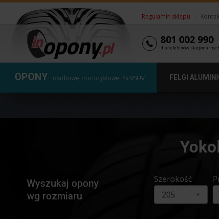
Regulamin sklepu
|
Kontak
801 002 990
dla telefonów stacjonarnyc
OPONY
FELGI ALUMIN
osobowe, motocyklowe, 4x4/SUV
Yoko
Szerokość
P
Wyszukaj opony
205
wg rozmiaru