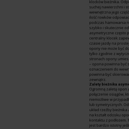
klocków bieżnika. Odp
suchej nawierzchni i s
wewnętrzna jego część
ilość rowków odpowia
podczas hamowania na
szybko i skutecznie 
asymetryczne często 
centralny klocek zapew
czasie jazdy na proste
opony nie może być d
tylko zgodnie z wytyc
stronach opony umies
– opona powinna być 
oznaczeniem do wewną
powinna być skierowa
zewnątrz.
Zalety bieżnika asym
Ogromną zaletą opon 
połączenie osiągów, k
niemożliwe w przypad
lub symetrycznych. O
układ rzeźby bieżnik
na kształt odcisku op
kontaktu z podłożem. 
jest bardzo istotny jeś