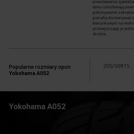
powstawania zjawiska 
temu umożliwiają pewn
pokonywanie zakrętó
potrafią dorównywać 
kierunkowym na mokre
przewyższając je jedn
drodze.
205/50R15
Popularne rozmiary opon
Yokohama A052
Yokohama A052