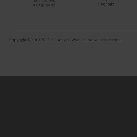
801 002 990
Kontakt
52 561 99 90
Copyright © 2010-2023 InOpony.pl. Wszelkie prawa zastrzeżone.