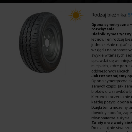
Rodzaj bieżnika:
S
Opona symetryczna 
rozwiązanie
Bieżnik symetryczny
letnich. Ten rodzaj bie
jednocześnie najtańsz
względu na prostotę w
zwykle w tańszych zes
sprawdzi się w mniej
miejskich, które porus
odśnieżonych ulicach.
Jak rozpoznajemy op
Opona symetryczna skł
samych części. Jak sa
bloków oraz rowków bę
Kierunek toczenia nie 
każdej pozycji opona 
Dzięki temu możemy p
dowolny sposób, zape
równomierne zużycie.
Zalety oraz wady bie
Do dzisiaj nie stworzon