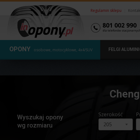
Regulamin sklepu
|
Kontak
801 002 990
dla telefonów stacjonarnyc
OPONY
FELGI ALUMIN
osobowe, motocyklowe, 4x4/SUV
Cheng
Szerokość
P
Wyszukaj opony
205
wg rozmiaru