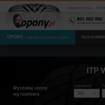
Regulamin sklepu
|
Kontak
801 002 990
dla telefonów stacjonarnyc
OPONY
FELGI ALUMIN
osobowe, motocyklowe, 4x4/SUV
ITP 
Szerokość
P
Wyszukaj opony
205
wg rozmiaru