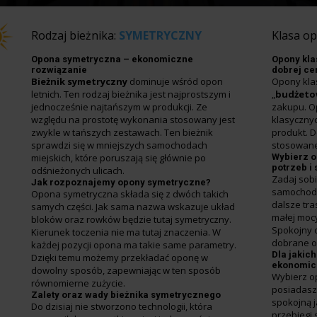
Rodzaj bieżnika:
SYMETRYCZNY
Klasa o
Opona symetryczna – ekonomiczne
Opony kla
rozwiązanie
dobrej ce
Bieżnik symetryczny
dominuje wśród opon
Opony kla
letnich. Ten rodzaj bieżnika jest najprostszym i
„
budżet
jednocześnie najtańszym w produkcji. Ze
zakupu. Op
względu na prostotę wykonania stosowany jest
klasyczny
zwykle w tańszych zestawach. Ten bieżnik
produkt. 
sprawdzi się w mniejszych samochodach
stosowane
miejskich, które poruszają się głównie po
Wybierz o
potrzeb i 
odśnieżonych ulicach.
Zadaj sobi
Jak rozpoznajemy opony symetryczne?
samochode
Opona symetryczna składa się z dwóch takich
dalsze tra
samych części. Jak sama nazwa wskazuje układ
małej mocy
bloków oraz rowków będzie tutaj symetryczny.
Spokojny 
Kierunek toczenia nie ma tutaj znaczenia. W
dobrane o
każdej pozycji opona ma takie same parametry.
Dla jakic
Dzięki temu możemy przekładać oponę w
ekonomic
dowolny sposób, zapewniając w ten sposób
Wybierz op
równomierne zużycie.
posiadasz 
Zalety oraz wady bieżnika symetrycznego
spokojną j
Do dzisiaj nie stworzono technologii, która
przebiegi 