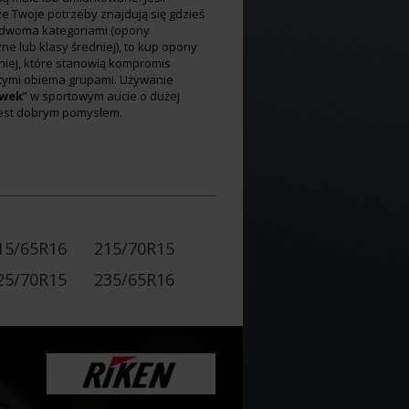
e Twoje potrzeby znajdują się gdzieś
dwoma kategoriami (opony
e lub klasy średniej), to kup opony
niej, które stanowią kompromis
tymi obiema grupami. Używanie
wek
” w sportowym aucie o dużej
jest dobrym pomysłem.
15/65R16
215/70R15
25/70R15
235/65R16