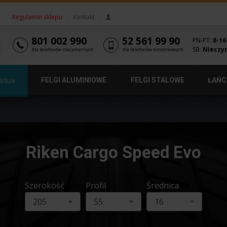
Regulamin sklepu
|
Kontakt
|
801 002 990
52 561 99 90
PN-PT:
8-16
SB:
Nieczy
dla telefonów stacjonarnych
dla telefonów komórkowych
FELGI ALUMINIOWE
FELGI STALOWE
ŁAŃC
4/SUV
Riken Cargo Speed Evo
Szerokość
Profil
Średnica
205
55
16