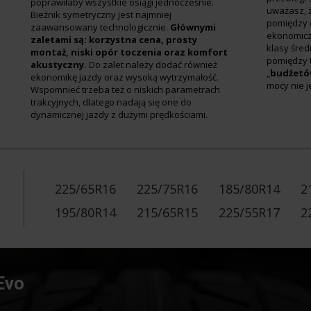
poprawiłaby wszystkie osiągi jednocześnie.
uważasz, ż
Bieżnik symetryczny jest najmniej
pomiędzy 
zaawansowany technologicznie.
Głównymi
ekonomiczn
zaletami są: korzystna cena, prosty
klasy śred
montaż, niski opór toczenia oraz komfort
pomiędzy 
akustyczny.
Do zalet należy dodać również
„
budżetó
ekonomikę jazdy oraz wysoką wytrzymałość.
mocy nie 
Wspomnieć trzeba też o niskich parametrach
trakcyjnych, dlatego nadają się one do
dynamicznej jazdy z dużymi prędkościami.
225/65R16
225/75R16
185/80R14
2
195/80R14
215/65R15
225/55R17
2
Evo