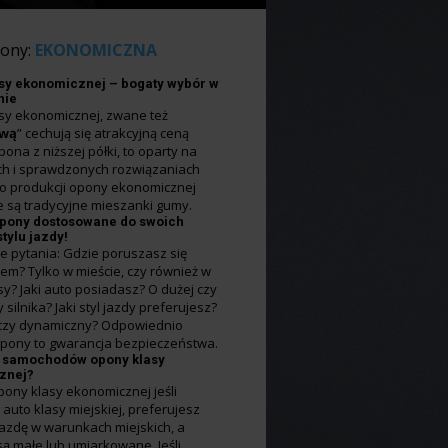
pony:
EKONOMICZNA
sy ekonomicznej – bogaty wybór w
nie
sy ekonomicznej, zwane też
ową
” cechują się atrakcyjną ceną
ona z niższej półki, to oparty na
ch i sprawdzonych rozwiązaniach
Do produkcji opony ekonomicznej
 są tradycyjne mieszanki gumy.
pony dostosowane do swoich
stylu jazdy!
e pytania: Gdzie poruszasz się
m? Tylko w mieście, czy również w
sy? Jaki auto posiadasz? O dużej czy
 silnika? Jaki styl jazdy preferujesz?
czy dynamiczny? Odpowiednio
pony to gwarancja bezpieczeństwa.
h samochodów opony klasy
znej?
ony klasy ekonomicznej jeśli
auto klasy miejskiej, preferujesz
azdę w warunkach miejskich, a
są małe lub umiarkowane. Jeśli