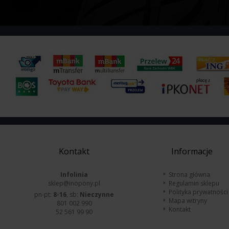
Kontakt
Informacje
Infolinia
Strona główna
sklep@inopony.pl
Regulamin sklepu
Polityka prywatności
pn-pt:
8-16
, sb:
Nieczynne
Mapa witryny
801 002 990
Kontakt
52 561 99 90