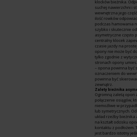
klocków bieżnika. Odp
suchej nawierzchni i s
wewnętrzna jego część
ilość rowków odpowia
podczas hamowania na
szybko i skutecznie 
asymetryczne często 
centralny klocek zapew
czasie jazdy na proste
opony nie może być d
tylko zgodnie z wytyc
stronach opony umies
– opona powinna być 
oznaczeniem do wewną
powinna być skierowa
zewnątrz.
Zalety bieżnika asym
Ogromną zaletą opon 
połączenie osiągów, k
niemożliwe w przypad
lub symetrycznych. O
układ rzeźby bieżnik
na kształt odcisku op
kontaktu z podłożem. 
jest bardzo istotny jeś