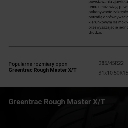
powstawania zjawiska 
temu umożliwiają pewn
pokonywanie zakrętó
potrafią dorównywać 
kierunkowym na mokre
przewyższając je jedn
drodze.
285/45R22
Popularne rozmiary opon
Greentrac Rough Master X/T
31x10.50R1
Greentrac Rough Master X/T