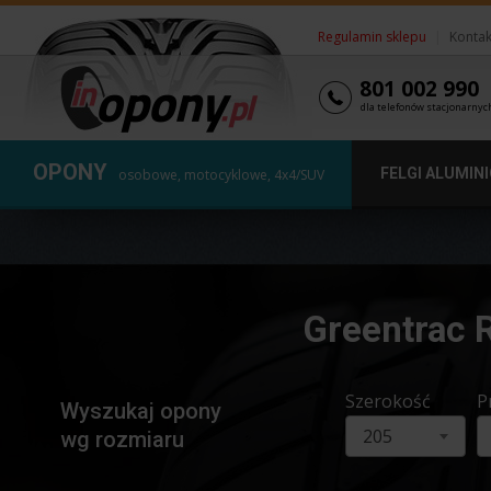
Regulamin sklepu
|
Kontak
801 002 990
dla telefonów stacjonarnyc
OPONY
FELGI ALUMIN
osobowe, motocyklowe, 4x4/SUV
Greentrac 
Szerokość
P
Wyszukaj opony
205
wg rozmiaru