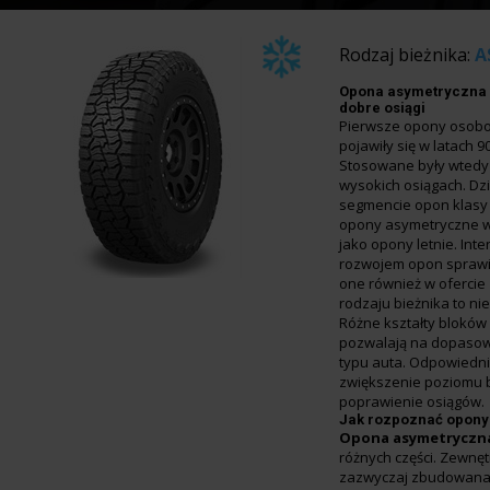
Rodzaj bieżnika:
A
Opona asymetryczna 
dobre osiągi
Pierwsze opony osob
pojawiły się w latach 9
Stosowane były wted
wysokich osiągach. Dzi
segmencie opon klasy 
opony asymetryczne w
jako opony letnie. In
rozwojem opon sprawił
one również w ofercie
rodzaju bieżnika to nie
Różne kształty bloków
pozwalają na dopasow
typu auta. Odpowiedn
zwiększenie poziomu 
poprawienie osiągów.
Jak rozpoznać opony
Opona asymetryczn
różnych części. Zewnęt
zazwyczaj zbudowana 