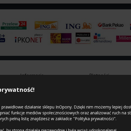
Informacje
Płatności
prywatność!
Strona główna
Regulamin sklepu
Polityka prywatności
Mapa witryny
 prawidłowe działanie sklepu InOpony. Dzięki nim możemy lepiej do
Kontakt
tępniać funkcje mediów społecznościowych oraz analizować ruch na s
ch pełną listę znajdziesz w zakładce "Polityka prywatności".
ć, by strona działała niezawodnie i była wciąż udoskonalana!