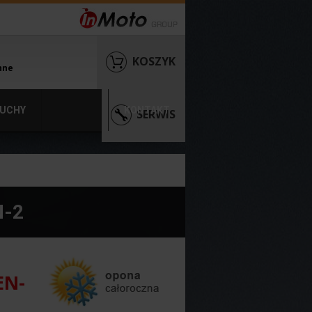
KOSZYK
nne
UCHY
KONTAKT
SERWIS
N-2
EN-