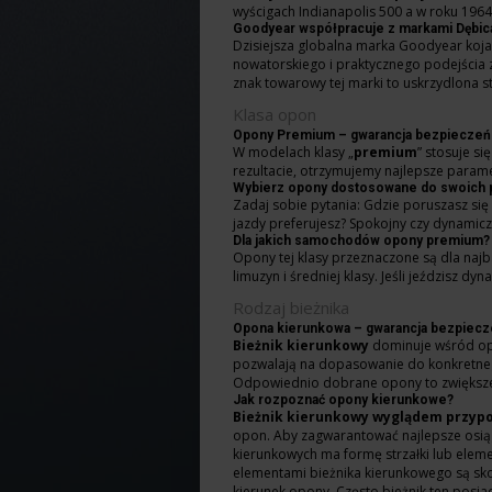
wyścigach Indianapolis 500 a w roku 196
Goodyear współpracuje z markami Dębica, 
Dzisiejsza globalna marka Goodyear koja
nowatorskiego i praktycznego podejścia z
znak towarowy tej marki to uskrzydlona st
Klasa opon
Opony Premium – gwarancja bezpieczeń
W modelach klasy „
premium
” stosuje s
rezultacie, otrzymujemy najlepsze parame
Wybierz opony dostosowane do swoich pot
Zadaj sobie pytania: Gdzie poruszasz się 
jazdy preferujesz? Spokojny czy dynami
Dla jakich samochodów opony premium?
Opony tej klasy przeznaczone są dla najb
limuzyn i średniej klasy. Jeśli jeździsz 
Rodzaj bieżnika
Opona kierunkowa – gwarancja bezpiec
Bieżnik kierunkowy
dominuje wśród opo
pozwalają na dopasowanie do konkretnego 
Odpowiednio dobrane opony to zwiększe
Jak rozpoznać opony kierunkowe?
Bieżnik kierunkowy
wyglądem przypom
opon. Aby zagwarantować najlepsze osią
kierunkowych ma formę strzałki lub eleme
elementami bieżnika kierunkowego są sko
kierunek opony. Często bieżnik ten posi