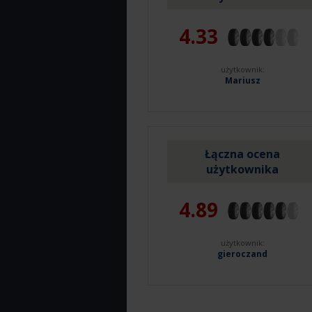
4.33
użytkownik:
Mariusz
Łączna ocena
użytkownika
4.89
użytkownik:
gieroczand