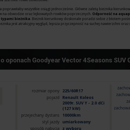
óra poprawiłaby wszystkie osiągi jednocześnie. Główne zaletą bieżnika kierun
 na obwodzie oraz lejkowatych rowków poprzecznych.
Odporność na aquapl
 typami bieżnika
. Bieżnik kierunkowy doskonale poradzi sobie z błotem poś
eżnika jest atrakcyjny wygląd, lepsza przyczepność na suchej nawierzchni oraz 
 o oponach Goodyear Vector 4Seasons SUV 
zachow
rozmiar opony
225/60R17
zachow
pojazd
Renault Koleos
z
2009r. SUV Y - 2.0 dCi
zachowa
(127 kW)
przejechany dystans
10000km
styl jazdy
umiarkowany
sposób nabycia
z wyboru