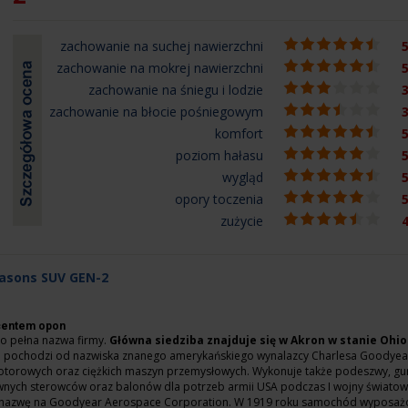
zachowanie na suchej nawierzchni
5
zachowanie na mokrej nawierzchni
5
zachowanie na śniegu i lodzie
3
zachowanie na błocie pośniegowym
3
komfort
5
poziom hałasu
5
wygląd
5
opory toczenia
5
zużycie
4
easons SUV GEN-2
ucentem opon
o pełna nazwa firmy.
Główna siedziba znajduje się w Akron w stanie Ohio
a pochodzi od nazwiska znanego amerykańskiego wynalazcy Charlesa Goodyear
orowych oraz ciężkich maszyn przemysłowych. Wykonuje także podeszwy, gum
awnych sterowców oraz balonów dla potrzeb armii USA podczas I wojny światowe
a nazwę na Goodyear Aerospace Corporation. W 1919 roku samochód wyposaż