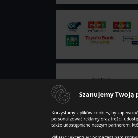
Kontakt
Szanujemy Twoją 
Infolinia
sklep@inopony.pl
pn-pt:
8-16
, sb:
Nieczynne
801 002 990
Korzystamy z plików cookies, by zapewniać
52 561 99 90
personalizować reklamy oraz treści, udos
także udostępniane naszym partnerom, który
Klikając "Akceptuję" pomagasz nam sprawia