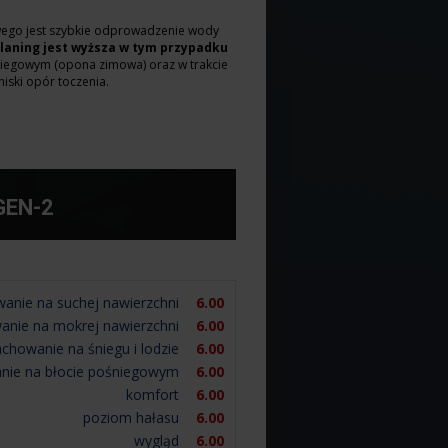
kowego jest szybkie odprowadzenie wody
aning jest wyższa w tym przypadku
niegowym (opona zimowa) oraz w trakcie
niski opór toczenia.
GEN-2
anie na suchej nawierzchni
6.00
anie na mokrej nawierzchni
6.00
achowanie na śniegu i lodzie
6.00
nie na błocie pośniegowym
6.00
komfort
6.00
poziom hałasu
6.00
wygląd
6.00