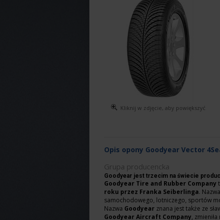
Kliknij w zdjęcie, aby powiększyć
Opis opony Goodyear Vector 4S
Grupa producencka
Goodyear jest trzecim na świecie prod
Goodyear Tire and Rubber Company
t
roku przez Franka Seiberlinga
. Nazw
samochodowego, lotniczego, sportów mot
Nazwa
Goodyear
znana jest także ze sł
Goodyear Aircraft Company
, zmienił