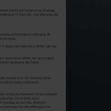
niem barier jest kontynuacją śmiałego,
przekracza 15 mld USD. Charakterystyczny
ansowaną technologię produkcyjną. W
ór toczenia.
 dużej czy małej mocy silnika? Jaki styl
 o dużej mocy silnika, aut sportowych,
remium są właśnie dla Ciebie.
tałty bloków oraz ich rozmieszczenie
h warunkach będą użytkowane.
nkowe różnią się montażem od pozostałych
producenta. Oznaczenie opon
h znajdują się na boku. Ważnymi
na pierwszy rzut oka wskazujące na