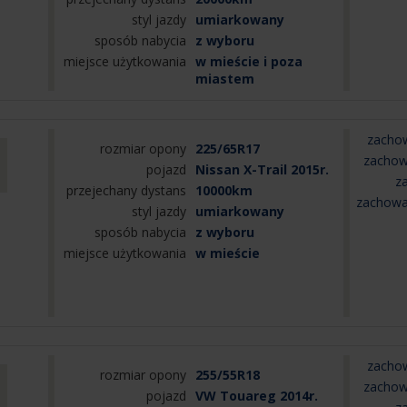
styl jazdy
umiarkowany
sposób nabycia
z wyboru
miejsce użytkowania
w mieście i poza
miastem
zachow
rozmiar opony
225/65R17
zachow
pojazd
Nissan X-Trail 2015r.
z
przejechany dystans
10000km
zachowa
styl jazdy
umiarkowany
sposób nabycia
z wyboru
miejsce użytkowania
w mieście
zachow
rozmiar opony
255/55R18
zachow
pojazd
VW Touareg 2014r.