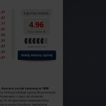
.67
Łączna ocena
.67
4.96
.17
.67
Ilość opinii:
6
.50
.33
.67
skala ocen 1-6
.33
.67
. Koncern został założony w 1898
a. Firma produkuje opony dla przemysłu
owe węże i części do drukarek.
j. Po drugiej wojnie światowej firma
ony w opony Goodyear zwyciężył w