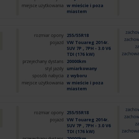
miejsce użytkowania
w mieście i poza
miastem
zachow
rozmiar opony
255/55R18
zachow
pojazd
VW Touareg 2014r.
z
SUV 7P , 7PH - 3.0 V6
zachowa
TDI (176 kW)
przejechany dystans
20000km
styl jazdy
umiarkowany
sposób nabycia
z wyboru
miejsce użytkowania
w mieście i poza
miastem
zachow
rozmiar opony
255/55R18
zachow
pojazd
VW Touareg 2014r.
z
SUV 7P , 7PH - 3.0 V6
zachowa
TDI (176 kW)
przejechany dystans
20000km