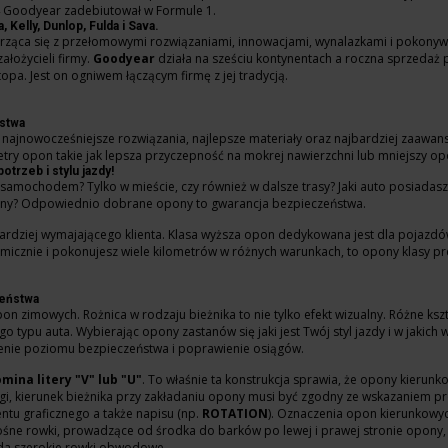
4 Goodyear zadebiutował w Formule 1.
Kelly, Dunlop, Fulda i Sava.
rząca się z przełomowymi rozwiązaniami, innowacjami, wynalazkami i pokonywa
ałożycieli firmy.
Goodyear
działa na sześciu kontynentach a roczna sprzedaż 
opa. Jest on ogniwem łączącym firmę z jej tradycją.
stwa
ię najnowocześniejsze rozwiązania, najlepsze materiały oraz najbardziej zaaw
try opon takie jak lepsza przyczepność na mokrej nawierzchni lub mniejszy op
rzeb i stylu jazdy!
samochodem? Tylko w mieście, czy również w dalsze trasy? Jaki auto posiadasz? O
czny? Odpowiednio dobrane opony to gwarancja bezpieczeństwa.
ardziej wymajającego klienta. Klasa wyższa opon dedykowana jest dla pojazdów
dynamicznie i pokonujesz wiele kilometrów w różnych warunkach, to opony klasy p
zeństwa
n zimowych. Rożnica w rodzaju bieżnika to nie tylko efekt wizualny. Różne ksz
typu auta. Wybierając opony zastanów się jaki jest Twój styl jazdy i w jakic
nie poziomu bezpieczeństwa i poprawienie osiągów.
ina litery "V" lub "U"
. To właśnie ta konstrukcja sprawia, że opony kieru
gi, kierunek bieżnika przy zakładaniu opony musi być zgodny ze wskazaniem 
ntu graficznego a także napisu (np.
ROTATION
). Oznaczenia opon kierunkowyc
śne rowki, prowadzące od środka do barków po lewej i prawej stronie opony, 
ada szerokie rowki obwodowe.