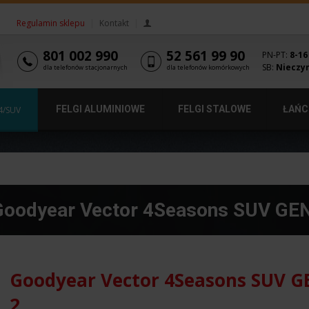
Regulamin sklepu
|
Kontakt
|
801 002 990
52 561 99 90
PN-PT:
8-16
SB:
Nieczy
dla telefonów stacjonarnych
dla telefonów komórkowych
FELGI ALUMINIOWE
FELGI STALOWE
ŁAŃC
4/SUV
 Goodyear Vector 4Seasons SUV GE
Goodyear Vector 4Seasons SUV G
2