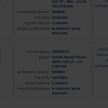
z
SUV 7P , 7PH - 3.0 V6
zachowa
TDI (176 kW)
przejechany dystans
6000km
styl jazdy
spokojny
sposób nabycia
z wyboru
miejsce użytkowania
w mieście i poza
miastem
zachow
rozmiar opony
225/65R17
zachow
pojazd
Suzuki Grand Vitara
z
2009r. SUV JT - 2.0
zachowa
(103 kW)
przejechany dystans
5000km
styl jazdy
spokojny
sposób nabycia
z wyboru
miejsce użytkowania
w mieście i poza
miastem