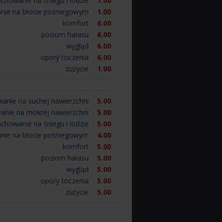
achowanie na śniegu i lodzie
1.00
nie na błocie pośniegowym
1.00
komfort
6.00
poziom hałasu
6.00
wygląd
6.00
opory toczenia
6.00
zużycie
1.00
anie na suchej nawierzchni
5.00
anie na mokrej nawierzchni
5.00
achowanie na śniegu i lodzie
5.00
nie na błocie pośniegowym
4.00
komfort
5.00
poziom hałasu
5.00
wygląd
5.00
opory toczenia
5.00
zużycie
5.00