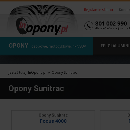
Regulamin sklepu
|
Kontak
801 002 990
dla telefonów stacjonarnyc
OPONY
FELGI ALUMIN
osobowe, motocyklowe, 4x4/SUV
Jesteś tutaj:
InOpony.pl
»
Opony Sunitrac
Opony Sunitrac
Opony Sunitrac
O
Focus 4000