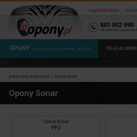
Regulamin sklepu
|
Kontak
801 002 990
dla telefonów stacjonarnyc
OPONY
FELGI ALUMIN
osobowe, motocyklowe, 4x4/SUV
Jesteś tutaj:
InOpony.pl
»
Opony Sonar
Opony Sonar
Opony Sonar
PF2