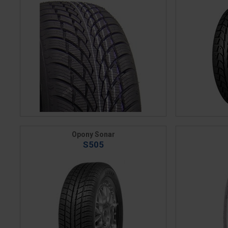
Opony Sonar
S505