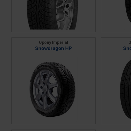
Opony Imperial
O
Snowdragon HP
Sn