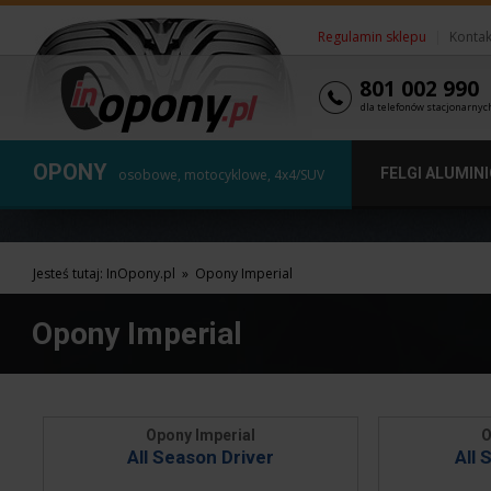
Regulamin sklepu
|
Kontak
801 002 990
dla telefonów stacjonarnyc
OPONY
FELGI ALUMIN
osobowe, motocyklowe, 4x4/SUV
Jesteś tutaj:
InOpony.pl
»
Opony Imperial
Opony Imperial
Opony Imperial
O
All Season Driver
All 