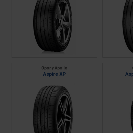
Opony Apollo
Aspire XP
Asp