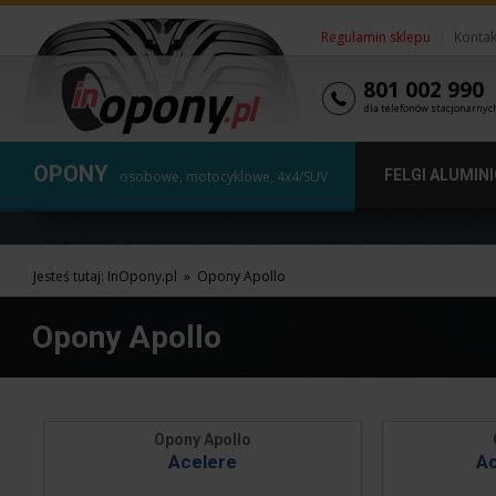
Regulamin sklepu
|
Kontak
801 002 990
dla telefonów stacjonarnyc
OPONY
FELGI ALUMIN
osobowe, motocyklowe, 4x4/SUV
Jesteś tutaj:
InOpony.pl
»
Opony Apollo
Opony Apollo
Opony Apollo
Acelere
Ac