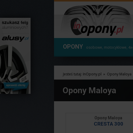
OPONY
osobowe, motocyklowe, 4x
Jesteś tutaj:
InOpony.pl
»
Opony Maloya
Opony Maloya
Opony Maloya
CRESTA 300