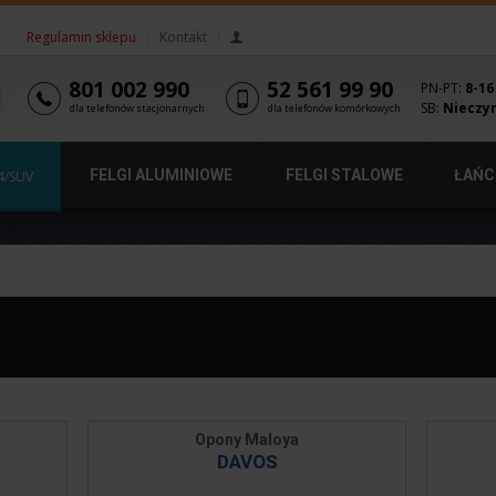
Regulamin sklepu
|
Kontakt
|
801 002 990
52 561 99 90
PN-PT:
8-16
SB:
Nieczy
dla telefonów stacjonarnych
dla telefonów komórkowych
FELGI ALUMINIOWE
FELGI STALOWE
ŁAŃC
4/SUV
Opony Maloya
DAVOS