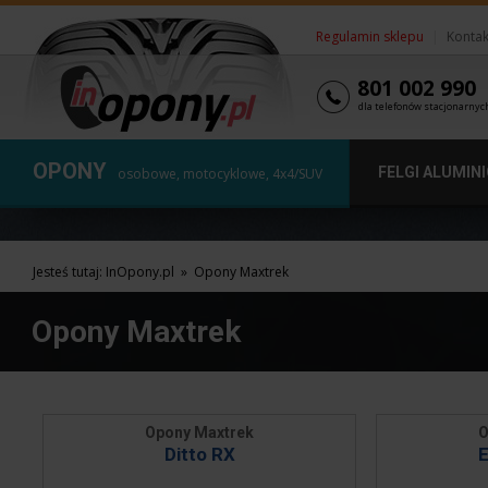
Regulamin sklepu
|
Kontak
801 002 990
dla telefonów stacjonarnyc
OPONY
FELGI ALUMIN
osobowe, motocyklowe, 4x4/SUV
Jesteś tutaj:
InOpony.pl
»
Opony Maxtrek
Opony Maxtrek
Opony Maxtrek
O
Ditto RX