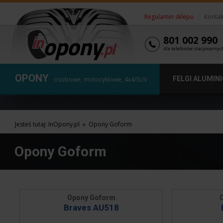
Regulamin sklepu
|
Kontak
801 002 990
dla telefonów stacjonarnyc
OPONY
FELGI ALUMIN
osobowe, motocyklowe, 4x4/SUV
Jesteś tutaj:
InOpony.pl
»
Opony Goform
Opony Goform
Opony Goform
Braves AU518