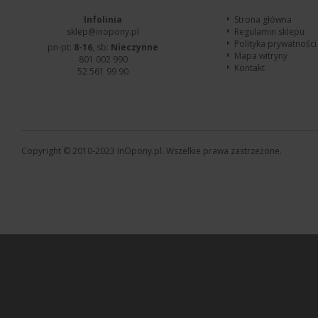
Infolinia
Strona główna
sklep@inopony.pl
Regulamin sklepu
Polityka prywatności
pn-pt:
8-16
, sb:
Nieczynne
Mapa witryny
801 002 990
Kontakt
52 561 99 90
Copyright © 2010-2023 InOpony.pl. Wszelkie prawa zastrzeżone.