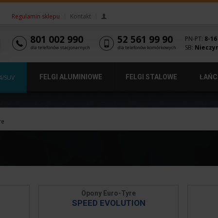
Regulamin sklepu
|
Kontakt
|
801 002 990
52 561 99 90
PN-PT:
8-16
SB:
Nieczy
dla telefonów stacjonarnych
dla telefonów komórkowych
FELGI ALUMINIOWE
FELGI STALOWE
ŁAŃC
4/SUV
re
Opony Euro-Tyre
SPEED EVOLUTION