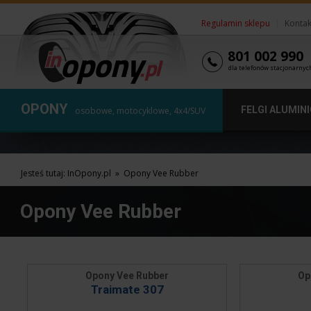
Regulamin sklepu
|
Kontak
801 002 990
dla telefonów stacjonarnyc
OPONY
FELGI ALUMIN
osobowe, motocyklowe, 4x4/SUV
Jesteś tutaj:
InOpony.pl
»
Opony Vee Rubber
Opony Vee Rubber
Opony Vee Rubber
Op
Traimate 307