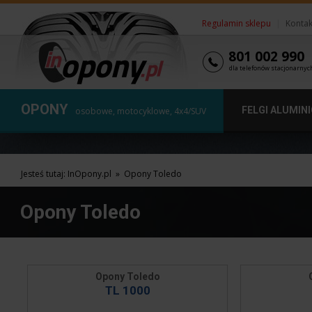
Regulamin sklepu
|
Kontak
801 002 990
dla telefonów stacjonarnyc
OPONY
FELGI ALUMIN
osobowe, motocyklowe, 4x4/SUV
Jesteś tutaj:
InOpony.pl
»
Opony Toledo
Opony Toledo
Opony Toledo
TL 1000