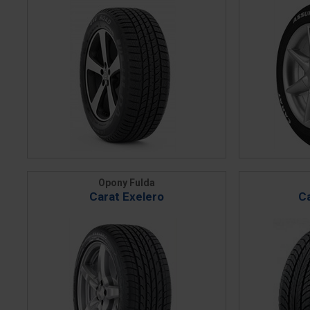
Opony Fulda
Carat Exelero
C