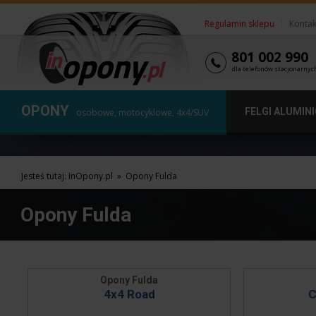
Regulamin sklepu
|
Kontak
801 002 990
dla telefonów stacjonarnyc
OPONY
FELGI ALUMIN
osobowe, motocyklowe, 4x4/SUV
Jesteś tutaj:
InOpony.pl
»
Opony Fulda
Opony Fulda
Opony Fulda
4x4 Road
C