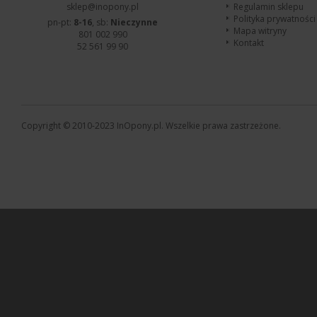
sklep@inopony.pl
Regulamin sklepu
Polityka prywatności
pn-pt:
8-16
, sb:
Nieczynne
Mapa witryny
801 002 990
Kontakt
52 561 99 90
Copyright © 2010-2023 InOpony.pl. Wszelkie prawa zastrzeżone.