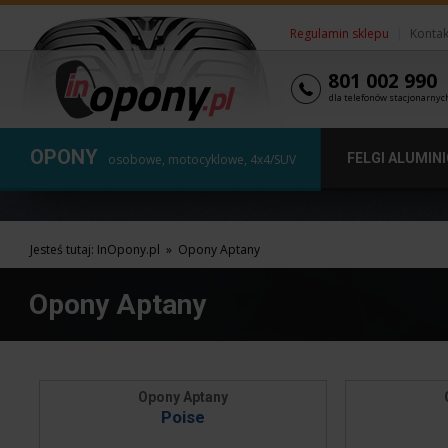
Regulamin sklepu
|
Kontak
801 002 990
dla telefonów stacjonarnyc
OPONY
FELGI ALUMIN
osobowe, motocyklowe, 4x4/SUV
Jesteś tutaj:
InOpony.pl
»
Opony Aptany
Opony Aptany
Opony Aptany
Poise