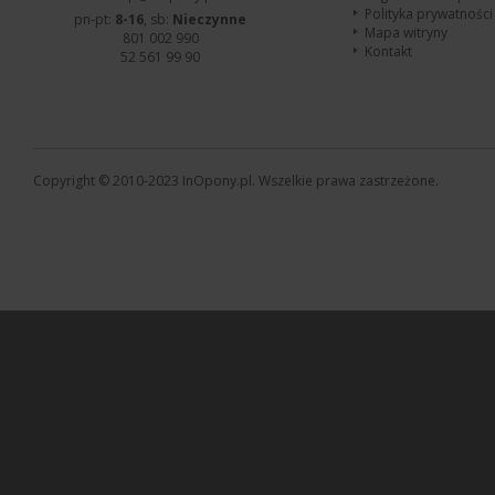
Polityka prywatności
pn-pt:
8-16
, sb:
Nieczynne
Mapa witryny
801 002 990
Kontakt
52 561 99 90
Copyright © 2010-2023 InOpony.pl. Wszelkie prawa zastrzeżone.