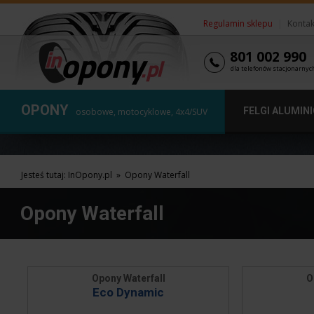
Regulamin sklepu
|
Kontak
801 002 990
dla telefonów stacjonarnyc
OPONY
FELGI ALUMIN
osobowe, motocyklowe, 4x4/SUV
Jesteś tutaj:
InOpony.pl
»
Opony Waterfall
Opony Waterfall
Opony Waterfall
O
Eco Dynamic