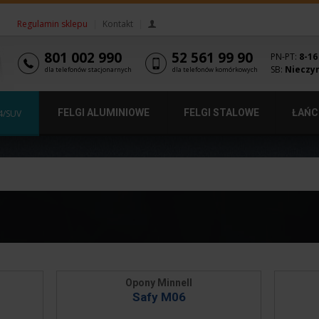
Regulamin sklepu
|
Kontakt
|
801 002 990
52 561 99 90
PN-PT:
8-16
SB:
Nieczy
dla telefonów stacjonarnych
dla telefonów komórkowych
FELGI ALUMINIOWE
FELGI STALOWE
ŁAŃC
4/SUV
Opony Minnell
Safy M06