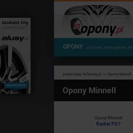
OPONY
osobowe, motocyklowe, 4x
Jesteś tutaj:
InOpony.pl
»
Opony Minnell
Opony Minnell
Opony Minnell
Radial P07