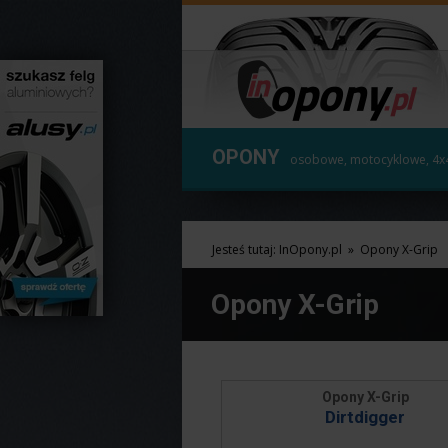
OPONY
osobowe, motocyklowe, 4x
Jesteś tutaj:
InOpony.pl
»
Opony X-Grip
Opony X-Grip
Opony X-Grip
Dirtdigger