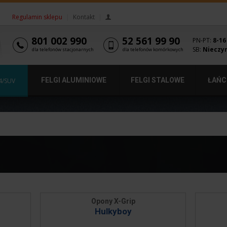
Regulamin sklepu
|
Kontakt
|
801 002 990
52 561 99 90
PN-PT:
8-16
SB:
Nieczy
dla telefonów stacjonarnych
dla telefonów komórkowych
FELGI ALUMINIOWE
FELGI STALOWE
ŁAŃC
4/SUV
Opony X-Grip
Hulkyboy