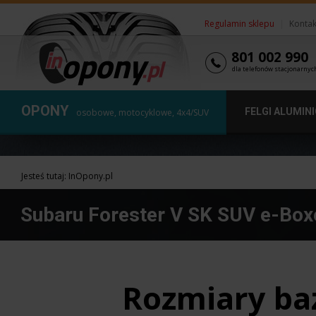
Regulamin sklepu
|
Kontak
801 002 990
dla telefonów stacjonarnyc
OPONY
FELGI ALUMIN
osobowe, motocyklowe, 4x4/SUV
Jesteś tutaj:
InOpony.pl
Subaru Forester V SK SUV e-Box
Rozmiary ba