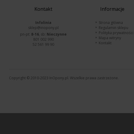
Kontakt
Informacje
Infolinia
Strona główna
sklep@inopony.pl
Regulamin sklepu
Polityka prywatności
pn-pt:
8-16
, sb:
Nieczynne
Mapa witryny
801 002 990
Kontakt
52 561 99 90
Copyright © 2010-2023 InOpony.pl. Wszelkie prawa zastrzeżone.