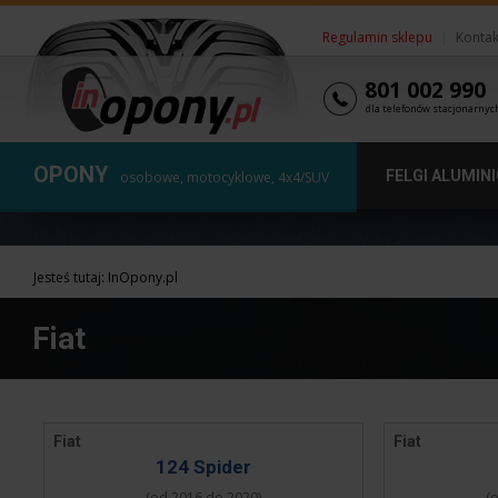
Regulamin sklepu
|
Kontak
801 002 990
dla telefonów stacjonarnyc
OPONY
FELGI ALUMIN
osobowe, motocyklowe, 4x4/SUV
Jesteś tutaj:
InOpony.pl
Fiat
Fiat
Fiat
124 Spider
(od 2016 do 2020)
(