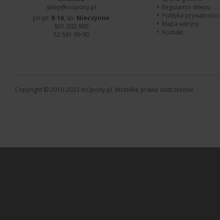
sklep@inopony.pl
Regulamin sklepu
Polityka prywatności
pn-pt:
8-16
, sb:
Nieczynne
Mapa witryny
801 002 990
Kontakt
52 561 99 90
Copyright © 2010-2023 InOpony.pl. Wszelkie prawa zastrzeżone.