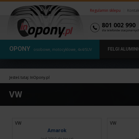
Regulamin sklepu
|
Kontak
801 002 990
dla telefonów stacjonarnyc
OPONY
FELGI ALUMIN
osobowe, motocyklowe, 4x4/SUV
Jesteś tutaj:
InOpony.pl
VW
VW
VW
Amarok
(od 2010 do teraz)
(