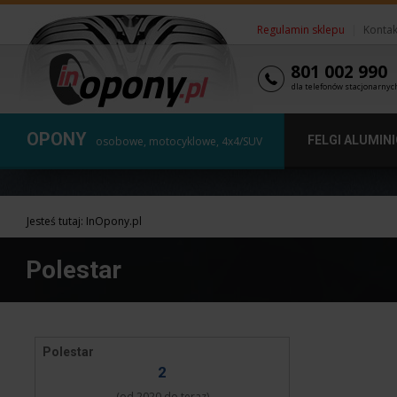
Regulamin sklepu
|
Kontak
801 002 990
dla telefonów stacjonarnyc
OPONY
FELGI ALUMIN
osobowe, motocyklowe, 4x4/SUV
Jesteś tutaj:
InOpony.pl
Polestar
Polestar
2
(od 2020 do teraz)