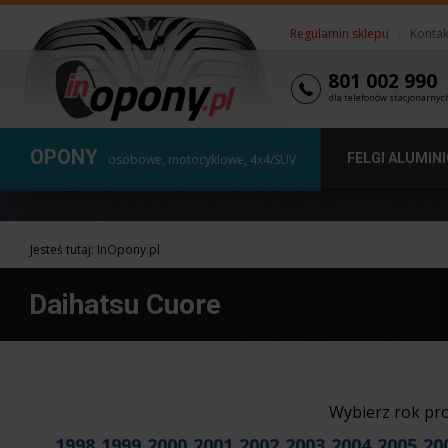
Regulamin sklepu
|
Kontak
801 002 990
dla telefonów stacjonarnyc
OPONY
FELGI ALUMIN
osobowe, motocyklowe, 4x4/SUV
Jesteś tutaj:
InOpony.pl
Daihatsu Cuore
Wybierz rok pr
1998
1999
2000
2001
2002
2003
2004
2005
20
,
,
,
,
,
,
,
,