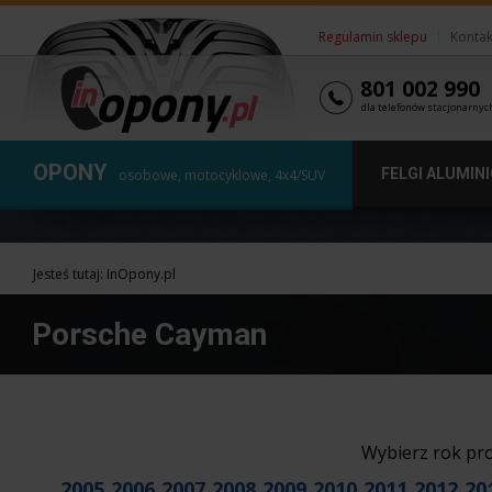
Regulamin sklepu
|
Kontak
801 002 990
dla telefonów stacjonarnyc
OPONY
FELGI ALUMIN
osobowe, motocyklowe, 4x4/SUV
Jesteś tutaj:
InOpony.pl
Porsche Cayman
Wybierz rok pr
2005
2006
2007
2008
2009
2010
2011
2012
20
,
,
,
,
,
,
,
,