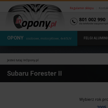
Regulamin sklepu
|
Kontak
801 002 990
dla telefonów stacjonarnyc
OPONY
FELGI ALUMIN
osobowe, motocyklowe, 4x4/SUV
Jesteś tutaj:
InOpony.pl
Subaru Forester II
Wybierz rok pr
2005
,