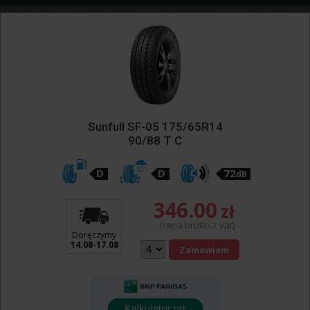
Sunfull SF-05 175/65R14
90/88 T C
D
D
72
dB
346.00
zł
(cena brutto z vat)
Doręczymy
14.08-17.08
Zamawiam