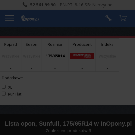
52 561 99 90
PN-PT: 8-16 SB: Nieczynne
Pojazd
Sezon
Rozmiar
Producent
Indeks
175/65R14
Wszystkie
Wszystkie
Wszystkie
Dodatkowe
XL
Run Flat
Lista opon, Sunfull, 175/65R14 w InOpony.pl
Znaleziono produktów: 5