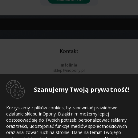
Kontakt
Infolinia
sklep@inopony.pl
pn-pt:
8-16
, sb:
Nieczynne
801 002 990
52 561 99 90
Szanujemy Twoją prywatność!
Informacje
Korzystamy z plików cookies, by zapewniać prawidłowe
Strona główna
działanie sklepu InOpony. Dzięki nim możemy lepiej
Regulamin sklepu
dostosować się do Twoich potrzeb: personalizować reklamy
Polityka prywatności
Mapa witryny
oraz treści, udostępniać funkcje mediów społecznościowych
Kontakt
oraz analizować ruch na stronie. Dane na temat Twojego