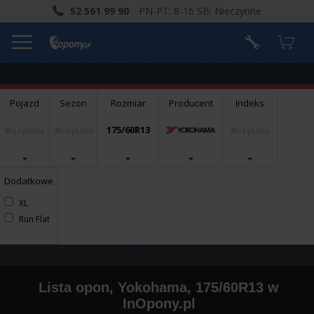
52 561 99 90
PN-PT: 8-16 SB: Nieczynne
Pojazd
Sezon
Rozmiar
Producent
Indeks
175/60R13
Wszystkie
Wszystkie
Wszystkie
Dodatkowe
XL
Run Flat
Lista opon, Yokohama, 175/60R13 w
InOpony.pl