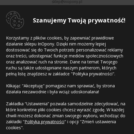
sklep@inopony.pl
pn-pt:
8-16
, sb:
Nieczynne
801 002 990
52 561 99 90
Szanujemy Twoją prywatność!
Informacje
Korzystamy z plików cookies, by zapewniać prawidłowe
Strona główna
działanie sklepu InOpony. Dzięki nim możemy lepiej
Regulamin sklepu
dostosować się do Twoich potrzeb: personalizować reklamy
Polityka prywatności
Mapa witryny
oraz treści, udostępniać funkcje mediów społecznościowych
Kontakt
oraz analizować ruch na stronie. Dane na temat Twojego
ruchu są także udostępniane naszym partnerom, których
Płatności
pełną listę znajdziesz w zakładce "Polityka prywatności".
Klikając "Akceptuję" pomagasz nam sprawiać, by strona
działała niezawodnie i była wciąż udoskonalana!
Zakładka “Ustawienia” pozwala samodzielnie zdecydować, na
które konkretne pliki cookies chcesz wyrazić zgodę. W każdej
chwili możesz dokonać zmian swojego wyboru, wchodząc do
zakładki "
Polityka prywatności
" i opcji "Zmień ustawienia
cookies".
Copyright © 2010-2023 InOpony.pl. Wszelkie prawa zastrzeżone.