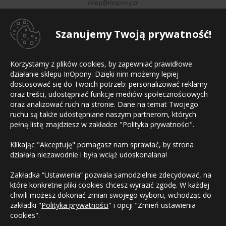
sklep@inopony.pl
pn-pt:
8-16
, sb:
Nieczynne
801 002 990
52 561 99 90
Szanujemy Twoją prywatność!
Informacje
Korzystamy z plików cookies, by zapewniać prawidłowe
Strona główna
działanie sklepu InOpony. Dzięki nim możemy lepiej
Regulamin sklepu
dostosować się do Twoich potrzeb: personalizować reklamy
Polityka prywatności
Mapa witryny
oraz treści, udostępniać funkcje mediów społecznościowych
Kontakt
oraz analizować ruch na stronie. Dane na temat Twojego
ruchu są także udostępniane naszym partnerom, których
Płatności
pełną listę znajdziesz w zakładce "Polityka prywatności".
Klikając "Akceptuję" pomagasz nam sprawiać, by strona
działała niezawodnie i była wciąż udoskonalana!
Zakładka “Ustawienia” pozwala samodzielnie zdecydować, na
które konkretne pliki cookies chcesz wyrazić zgodę. W każdej
chwili możesz dokonać zmian swojego wyboru, wchodząc do
zakładki "
Polityka prywatności
" i opcji "Zmień ustawienia
cookies".
Copyright © 2010-2023 InOpony.pl. Wszelkie prawa zastrzeżone.