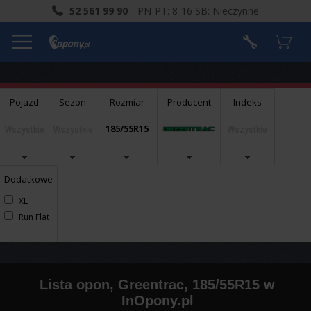
52 561 99 90
PN-PT: 8-16 SB: Nieczynne
Pojazd
Sezon
Rozmiar
Producent
Indeks
185/55R15
Wszystkie
Wszystkie
Wszystkie
Dodatkowe
XL
Run Flat
Lista opon, Greentrac, 185/55R15 w
InOpony.pl