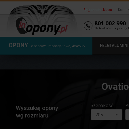
Regulamin sklepu
|
Kontak
801 002 990
dla telefonów stacjonarnyc
OPONY
FELGI ALUMIN
osobowe, motocyklowe, 4x4/SUV
Ovati
Szerokość
P
Wyszukaj opony
205
wg rozmiaru