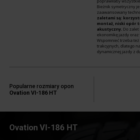
poprawiłaby wszystkie
Bieżnik symetryczny je
zaawansowany technol
zaletami są: korzyst
montaż, niski opór 
akustyczny.
Do zalet
ekonomikę jazdy oraz
Wspomnieć trzeba też 
trakcyjnych, dlatego n
dynamicznej jazdy z d
Popularne rozmiary opon
Ovation VI-186 HT
Ovation VI-186 HT