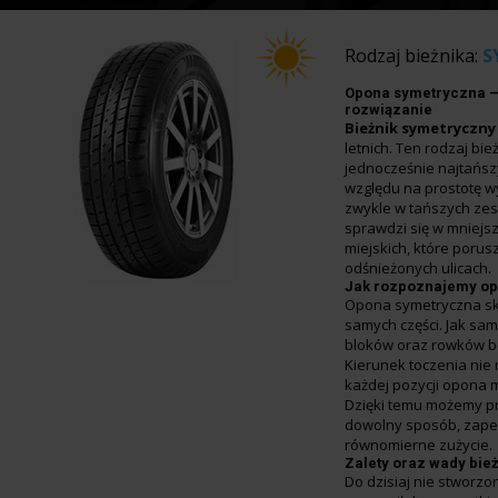
Rodzaj bieżnika:
S
Opona symetryczna 
rozwiązanie
Bieżnik symetryczny
letnich. Ten rodzaj bie
jednocześnie najtańsz
względu na prostotę w
zwykle w tańszych zes
sprawdzi się w mniej
miejskich, które porus
odśnieżonych ulicach.
Jak rozpoznajemy op
Opona symetryczna skł
samych części. Jak sa
bloków oraz rowków bę
Kierunek toczenia nie 
każdej pozycji opona 
Dzięki temu możemy p
dowolny sposób, zape
równomierne zużycie.
Zalety oraz wady bie
Do dzisiaj nie stworzon