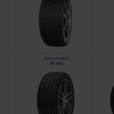
Opony Ovation
VI-882