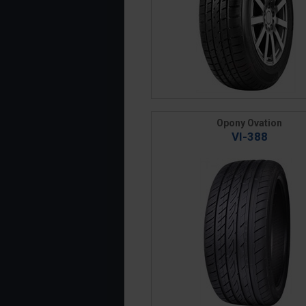
Opony Ovation
VI-388