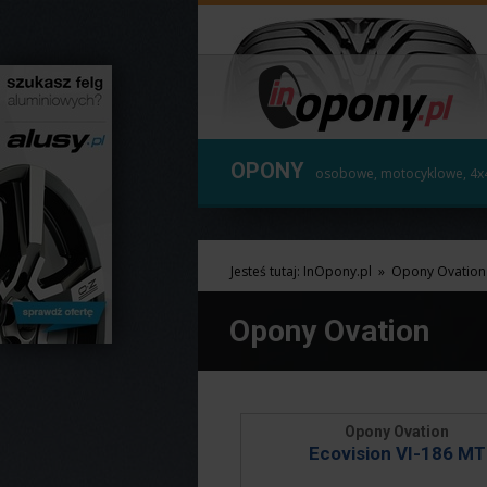
OPONY
osobowe, motocyklowe, 4x
Jesteś tutaj:
InOpony.pl
»
Opony Ovation
Opony Ovation
Opony Ovation
Ecovision VI-186 MT