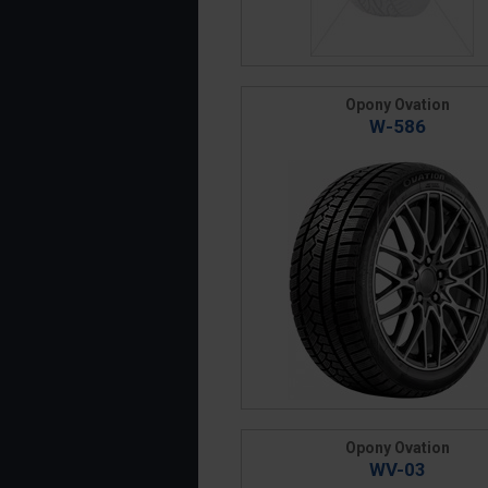
Opony Ovation
W-586
Opony Ovation
WV-03