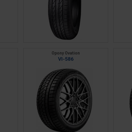
Opony Ovation
VI-586