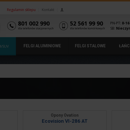
Regulamin sklepu
|
Kontakt
|
801 002 990
52 561 99 90
PN-PT:
8-16
SB:
Nieczy
dla telefonów stacjonarnych
dla telefonów komórkowych
FELGI ALUMINIOWE
FELGI STALOWE
ŁAŃC
4/SUV
Opony Ovation
Ecovision VI-286 AT