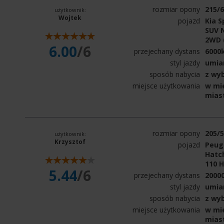
rozmiar opony
215/
użytkownik:
Wojtek
pojazd
Kia S
SUV N
2WD 
6.00
/6
przejechany dystans
6000
styl jazdy
umia
sposób nabycia
z wy
miejsce użytkowania
w mie
mias
rozmiar opony
205/
użytkownik:
Krzysztof
pojazd
Peuge
Hatch
110 H
5.44
/6
przejechany dystans
2000
styl jazdy
umia
sposób nabycia
z wy
miejsce użytkowania
w mie
mias