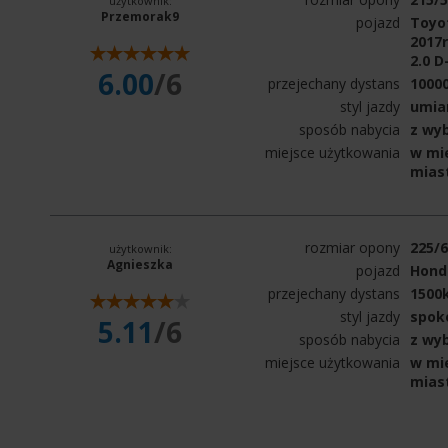
użytkownik:
Przemorak9
pojazd
Toyo
2017r
2.0 D
6.00
/6
przejechany dystans
1000
styl jazdy
umia
sposób nabycia
z wy
miejsce użytkowania
w mie
mias
rozmiar opony
225/
użytkownik:
Agnieszka
pojazd
Hond
przejechany dystans
1500
styl jazdy
spok
5.11
/6
sposób nabycia
z wy
miejsce użytkowania
w mie
mias