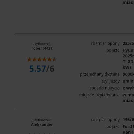
mias
rozmiar opony
235/
użytkownik:
robert4427
pojazd
Hyun
2025r
T-GD
5.57
/6
kW)
przejechany dystans
9000
styl jazdy
umia
sposób nabycia
z wy
miejsce użytkowania
w mie
mias
rozmiar opony
195/
użytkownik:
Aleksander
pojazd
Ford 
Van J