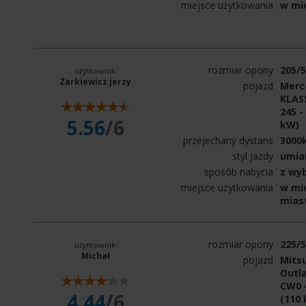
miejsce użytkowania
w mi
rozmiar opony
205/
użytkownik:
Żarkiewicz jerzy
pojazd
Merc
KLAS
245 -
5.56
/6
kW)
przejechany dystans
3000
styl jazdy
umia
sposób nabycia
z wy
miejsce użytkowania
w mie
mias
rozmiar opony
225/
użytkownik:
Michał
pojazd
Mitsu
Outla
CW0 -
4.44
/6
(110