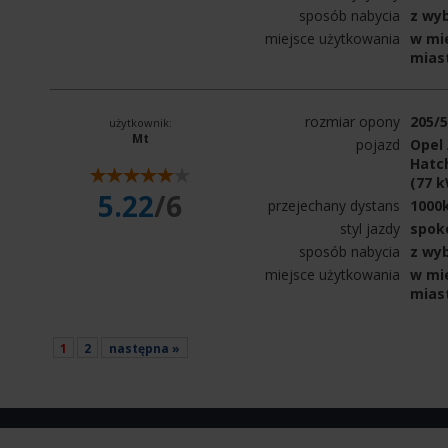
sposób nabycia
z wy
miejsce użytkowania
w mie
mias
rozmiar opony
205/
użytkownik:
Mt
pojazd
Opel 
Hatch
(77 
5.22
/6
przejechany dystans
1000
styl jazdy
spok
sposób nabycia
z wy
miejsce użytkowania
w mie
mias
1
2
następna »