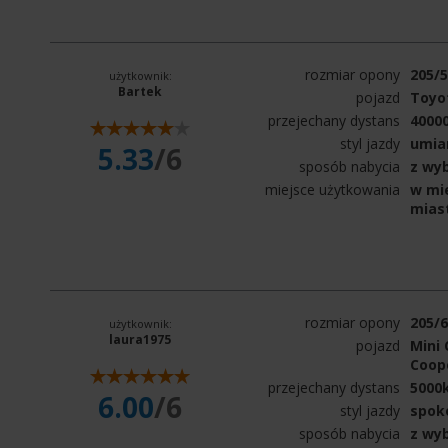
rozmiar opony
205/
użytkownik:
Bartek
pojazd
Toyo
przejechany dystans
4000
styl jazdy
umia
5.33
/6
sposób nabycia
z wy
miejsce użytkowania
w mie
mias
rozmiar opony
205/
użytkownik:
laura1975
pojazd
Mini
Coope
przejechany dystans
5000
6.00
/6
styl jazdy
spok
sposób nabycia
z wy