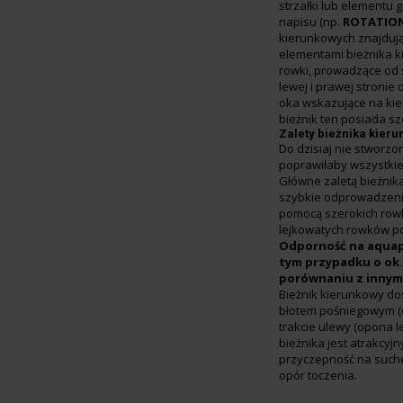
strzałki lub elementu 
napisu (np.
ROTATIO
kierunkowych znajdują
elementami bieżnika 
rowki, prowadzące od
lewej i prawej stronie
oka wskazujące na kie
bieżnik ten posiada s
Zalety bieżnika kier
Do dzisiaj nie stworzon
poprawiłaby wszystkie
Główne zaletą bieżnik
szybkie odprowadzen
pomocą szerokich row
lejkowatych rowków p
Odporność na aquap
tym przypadku o ok.
porównaniu z innymi
Bieżnik kierunkowy do
błotem pośniegowym (
trakcie ulewy (opona l
bieżnika jest atrakcyjn
przyczepność na suche
opór toczenia.