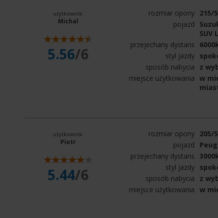
rozmiar opony
215/
użytkownik:
Michal
pojazd
Suzuk
SUV L
przejechany dystans
6000
5.56
/6
styl jazdy
spok
sposób nabycia
z wy
miejsce użytkowania
w mie
mias
rozmiar opony
205/
użytkownik:
Piotr
pojazd
Peug
przejechany dystans
3000
styl jazdy
spok
5.44
/6
sposób nabycia
z wy
miejsce użytkowania
w mi