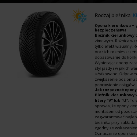
Rodzaj bieżnika:
K
Opona kierunkowa – 
bezpieczeństwa
Bieżnik kierunkowy
zimowych. Rożnica w ro
tylko efekt wizualny. 
oraz ich rozmieszczen
dopasowanie do konkr
Wybierając opony zasta
styl jazdy i w jakich 
użytkowane. Odpowied
zwiększenie poziomu 
poprawienie osiągów.
Jak rozpoznać opony
Bieżnik kierunkowy
litery "V" lub "U"
. To
sprawia, że opony kie
montażem od pozostał
zagwarantować najleps
bieżnika przy zakłada
zgodny ze wskazaniem
Oznaczenie opon kie