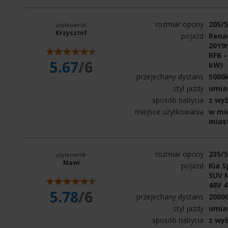
rozmiar opony
205/
użytkownik:
Krzysztof
pojazd
Rena
2019
RFB -
5.67
/6
kW)
przejechany dystans
5000
styl jazdy
umia
sposób nabycia
z wy
miejsce użytkowania
w mie
mias
rozmiar opony
235/
użytkownik:
Mawi
pojazd
Kia S
SUV N
48V 
5.78
/6
przejechany dystans
2000
styl jazdy
umia
sposób nabycia
z wy