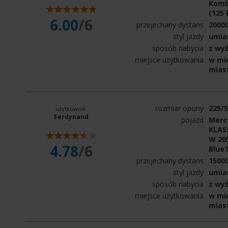
Kombi
(125
6.00
/6
przejechany dystans
2000
styl jazdy
umia
sposób nabycia
z wy
miejsce użytkowania
w mie
mias
rozmiar opony
225/
użytkownik:
Ferdynand
pojazd
Merc
KLAS
W 205
4.78
/6
Blue
przejechany dystans
1500
styl jazdy
umia
sposób nabycia
z wy
miejsce użytkowania
w mie
mias