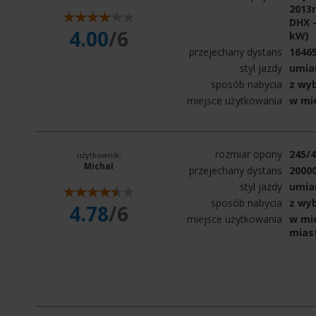
2013
DHX -
4.00
/6
kW)
przejechany dystans
1646
styl jazdy
umia
sposób nabycia
z wy
miejsce użytkowania
w mi
rozmiar opony
245/
użytkownik:
Michał
przejechany dystans
2000
styl jazdy
umia
sposób nabycia
z wy
4.78
/6
miejsce użytkowania
w mie
mias