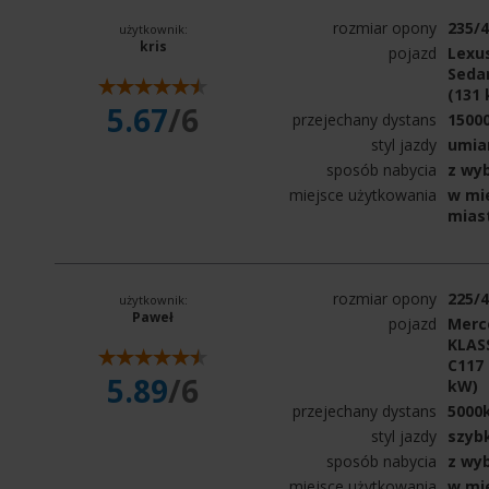
rozmiar opony
235/
użytkownik:
kris
pojazd
Lexus
Seda
(131
5.67
/6
przejechany dystans
1500
styl jazdy
umia
sposób nabycia
z wy
miejsce użytkowania
w mie
mias
rozmiar opony
225/
użytkownik:
Paweł
pojazd
Merc
KLAS
C117 
5.89
/6
kW)
przejechany dystans
5000
styl jazdy
szyb
sposób nabycia
z wy
miejsce użytkowania
w mi