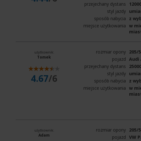
przejechany dystans
1200
styl jazdy
umia
sposób nabycia
z wy
miejsce użytkowania
w mie
mias
rozmiar opony
205/
użytkownik:
Tomek
pojazd
Audi 
przejechany dystans
2500
styl jazdy
umia
4.67
/6
sposób nabycia
z wy
miejsce użytkowania
w mie
mias
rozmiar opony
205/
użytkownik:
Adam
pojazd
VW P