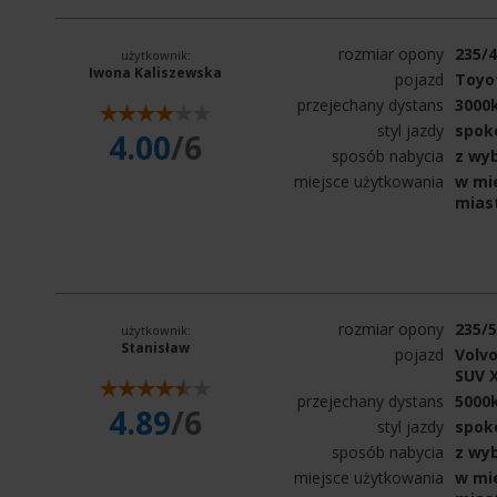
rozmiar opony
235/
użytkownik:
Iwona Kaliszewska
pojazd
Toyo
przejechany dystans
3000
styl jazdy
spok
4.00
/6
sposób nabycia
z wy
miejsce użytkowania
w mie
mias
rozmiar opony
235/
użytkownik:
Stanisław
pojazd
Volvo
SUV X
przejechany dystans
5000
4.89
/6
styl jazdy
spok
sposób nabycia
z wy
miejsce użytkowania
w mie