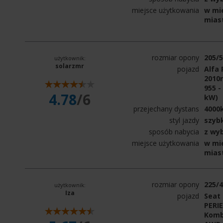
miejsce użytkowania
w mie
mias
rozmiar opony
205/
użytkownik:
solarzmr
pojazd
Alfa
2010
955 -
4.78
/6
kW)
przejechany dystans
4000
styl jazdy
szyb
sposób nabycia
z wy
miejsce użytkowania
w mie
mias
rozmiar opony
225/
użytkownik:
Iza
pojazd
Seat 
PERIE
Kombi