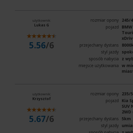
rozmiar opony
245/
użytkownik:
Lukas G
pojazd
BMW 
Touri
xDriv
5.56
/6
przejechany dystans
8000
styl jazdy
spok
sposób nabycia
z wy
miejsce użytkowania
w mie
mias
rozmiar opony
235/
użytkownik:
Krzysztof
pojazd
Kia S
SUV N
2WD 
5.67
/6
przejechany dystans
5km
styl jazdy
umia
sposób nabycia
z wy