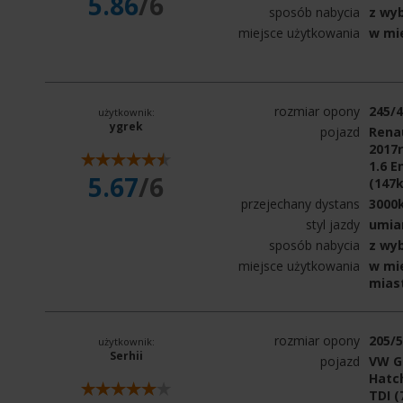
5.86
/6
sposób nabycia
z wy
miejsce użytkowania
w mi
rozmiar opony
245/
użytkownik:
ygrek
pojazd
Rena
2017r
1.6 E
5.67
/6
(147
przejechany dystans
3000
styl jazdy
umia
sposób nabycia
z wy
miejsce użytkowania
w mie
mias
rozmiar opony
205/
użytkownik:
Serhii
pojazd
VW Go
Hatch
TDI (