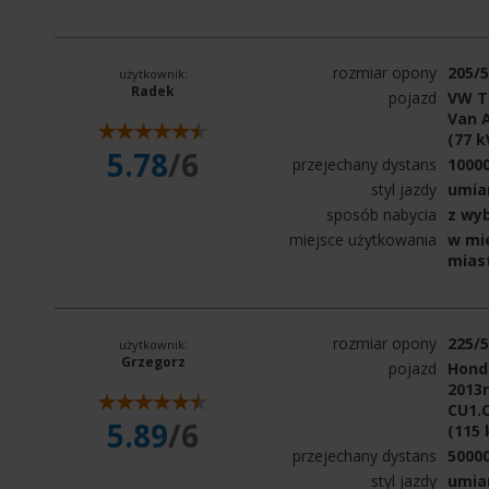
rozmiar opony
205/
użytkownik:
Radek
pojazd
VW T
Van A
(77 
5.78
/6
przejechany dystans
1000
styl jazdy
umia
sposób nabycia
z wy
miejsce użytkowania
w mie
mias
rozmiar opony
225/
użytkownik:
Grzegorz
pojazd
Honda
2013r
CU1.C
5.89
/6
(115
przejechany dystans
5000
styl jazdy
umia