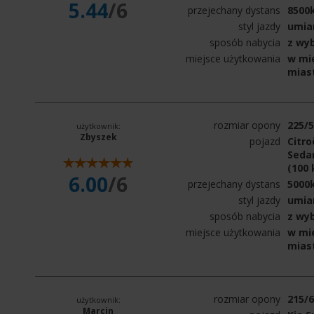
5.44
/6
przejechany dystans
8500
styl jazdy
umia
sposób nabycia
z wy
miejsce użytkowania
w mie
mias
rozmiar opony
225/
użytkownik:
Zbyszek
pojazd
Citro
Sedan
(100
6.00
/6
przejechany dystans
5000
styl jazdy
umia
sposób nabycia
z wy
miejsce użytkowania
w mie
mias
rozmiar opony
215/
użytkownik:
Marcin