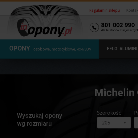
Regulamin sklepu
|
Kontak
801 002 990
dla telefonów stacjonarnyc
OPONY
FELGI ALUMIN
osobowe, motocyklowe, 4x4/SUV
Michelin
Szerokość
P
Wyszukaj opony
205
wg rozmiaru