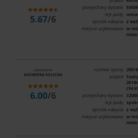
pojazd
Rena
przejechany dystans
5000
styl jazdy
umia
5.67
/6
sposób nabycia
z wy
miejsce użytkowania
w mie
mias
rozmiar opony
205/
użytkownik:
KAZIMIERA SOLECKA
pojazd
Ssan
2018r
(94 
6.00
/6
przejechany dystans
3200
styl jazdy
spok
sposób nabycia
z wy
miejsce użytkowania
w mie
mias