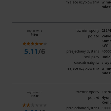
miejsce użytkowania
w mie
mias
rozmiar opony
235/
użytkownik:
Piter
pojazd
Volvo
Kombi
kW)
5.11
/6
przejechany dystans
4000
styl jazdy
umia
sposób nabycia
z wy
miejsce użytkowania
w mie
mias
rozmiar opony
185/
użytkownik:
Piotr
pojazd
Hyund
Komb
przejechany dystans
5000