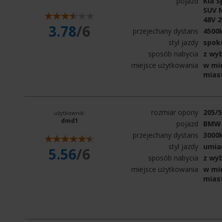
pojazd
Kia S
SUV N
48V 
3.78
/6
przejechany dystans
4500
styl jazdy
spok
sposób nabycia
z wy
miejsce użytkowania
w mie
mias
rozmiar opony
205/
użytkownik:
dmd1
pojazd
BMW
przejechany dystans
3000
styl jazdy
umia
5.56
/6
sposób nabycia
z wy
miejsce użytkowania
w mie
mias