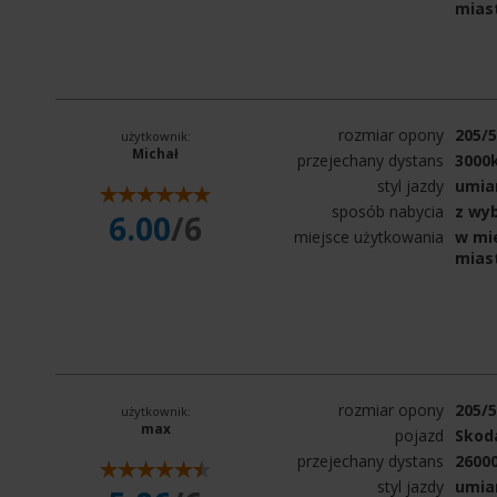
mias
rozmiar opony
205/
użytkownik:
Michał
przejechany dystans
3000
styl jazdy
umia
sposób nabycia
z wy
6.00
/6
miejsce użytkowania
w mie
mias
rozmiar opony
205/
użytkownik:
max
pojazd
Skod
przejechany dystans
2600
styl jazdy
umia