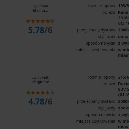
rozmiar opony
195/
użytkownik:
Mariusz
pojazd
Renau
2018r
dCi 1
5.78
/6
przejechany dystans
3000
styl jazdy
umia
sposób nabycia
z wy
miejsce użytkowania
w mie
mias
rozmiar opony
215/
użytkownik:
Zbigniew
pojazd
Dacia
SUV S
(81 
4.78
/6
przejechany dystans
5000
styl jazdy
spok
sposób nabycia
z wy
miejsce użytkowania
w mie
mias