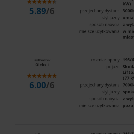
kW)
5.89
/6
przejechany dystans
3000
styl jazdy
umia
sposób nabycia
z wy
miejsce użytkowania
w mie
mias
rozmiar opony
195/
użytkownik:
Oleksii
pojazd
Skoda
Liftb
(77 
6.00
/6
przejechany dystans
7000
styl jazdy
spok
sposób nabycia
z wy
miejsce użytkowania
poza
rozmiar opony
215/