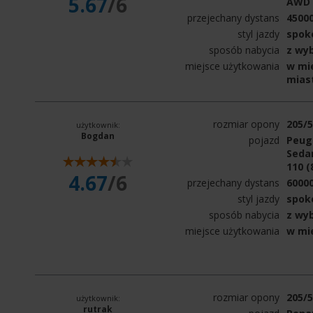
5.67
/6
AWD 
przejechany dystans
4500
styl jazdy
spok
sposób nabycia
z wy
miejsce użytkowania
w mie
mias
rozmiar opony
205/
użytkownik:
Bogdan
pojazd
Peuge
Sedan
110 (
4.67
/6
przejechany dystans
6000
styl jazdy
spok
sposób nabycia
z wy
miejsce użytkowania
w mi
rozmiar opony
205/
użytkownik:
rutrak