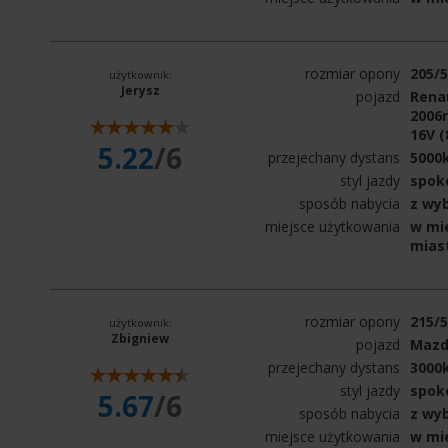
rozmiar opony
205/
użytkownik:
Jerysz
pojazd
Renau
2006r
16V (
5.22
/6
przejechany dystans
5000
styl jazdy
spok
sposób nabycia
z wy
miejsce użytkowania
w mie
mias
rozmiar opony
215/
użytkownik:
Zbigniew
pojazd
Mazd
przejechany dystans
3000
styl jazdy
spok
5.67
/6
sposób nabycia
z wy
miejsce użytkowania
w mie