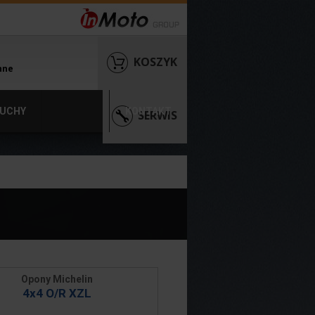
KOSZYK
nne
UCHY
KONTAKT
SERWIS
Opony Michelin
4x4 O/R XZL