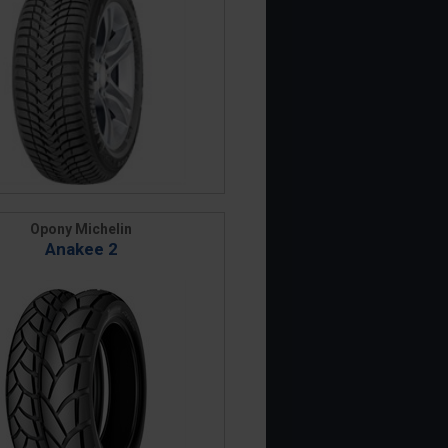
Opony Michelin
Anakee 2