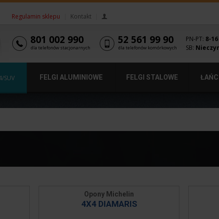
Regulamin sklepu
|
Kontakt
|
801 002 990
52 561 99 90
PN-PT:
8-16
SB:
Nieczy
dla telefonów stacjonarnych
dla telefonów komórkowych
FELGI ALUMINIOWE
FELGI STALOWE
ŁAŃC
4/SUV
Opony Michelin
4X4 DIAMARIS