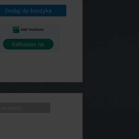
Dodaj do koszyka
ena opony