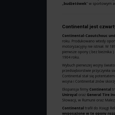
„
budżetówek
” w sportowym a
Continental jest czwa
Continental-Caoutchouc un
roku. Produkowano wtedy opon
motoryzacyjny nie istniał. W 
pierwsze opony ( bez bieżnik
1904 roku.
Wybuch pierwszej wojny świato
przedsiębiorstwie przyczyniła 
Continental stał się potentate
wojna i Continental znów skor
Ekspansja firmy
Continental
t
Uniroyal
oraz
General Tire In
Słowacji, w Rumunii oraz Malezj
Continental
trafił do Księgi
wyposażone w te opony rozp