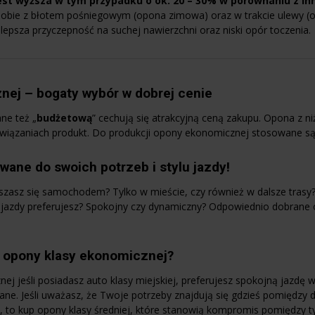
est wyższa w tym przypadku o ok. 20 – 30% w porównaniu z in
sobie z błotem pośniegowym (opona zimowa) oraz w trakcie ulewy (o
, lepsza przyczepność na suchej nawierzchni oraz niski opór toczenia.
nej – bogaty wybór w dobrej cenie
ne też „
budżetową
” cechują się atrakcyjną ceną zakupu. Opona z niż
związaniach produkt. Do produkcji opony ekonomicznej stosowane są
ane do swoich potrzeb i stylu jazdy!
uszasz się samochodem? Tylko w mieście, czy również w dalsze trasy?
tyl jazdy preferujesz? Spokojny czy dynamiczny? Odpowiednio dobrane
 opony klasy ekonomicznej?
j jeśli posiadasz auto klasy miejskiej, preferujesz spokojną jazdę 
ane. Jeśli uważasz, że Twoje potrzeby znajdują się gdzieś pomiędz
), to kup opony klasy średniej, które stanowią kompromis pomiędzy