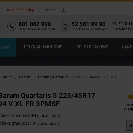
Regulamin sklepu
|
Kontakt
|
801 002 990
52 561 99 90
PN-PT:
8-16
SB:
Nieczy
dla telefonów stacjonarnych
dla telefonów komórkowych
FELGI ALUMINIOWE
FELGI STALOWE
ŁAŃC
4/SUV
Barum Quartaris 5
»
Barum Quartaris 5 225/45R17 94 V XL FR 3PMSF
Barum Quartaris 5 225/45R17
94 V XL FR 3PMSF
Dos
średn
Indeks nośności:
94
(pokaż tabelę)
Indeks prędkości:
V
(pokaż tabelę)