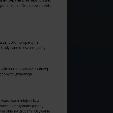
nymi typami bieżnika
. Bieżnik
pona letnia). Dodatkową zaletą
szej półki, to oparty na
 tradycyjne mieszanki gumy.
 Jaki auto posiadasz? O dużej
 opony to gwarancja
w warunkach miejskich, a
y dwoma kategoriami (opony
 tymi obiema grupami. Używanie