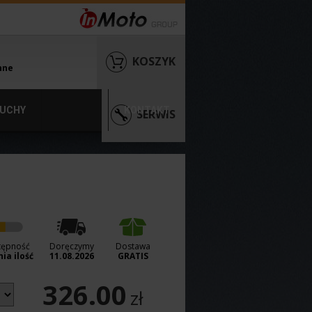
KOSZYK
nne
UCHY
KONTAKT
SERWIS
tępność
Doręczymy
Dostawa
ia ilość
11.08.2026
GRATIS
326.00
zł