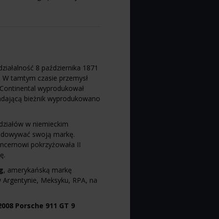
działalność 8 października 1871
 W tamtym czasie przemysł
 Continental wyprodukował
adającą bieżnik wyprodukowano
 udziałów w niemieckim
dbudowywać swoją markę.
oncernowi pokrzyżowała II
ę.
ng
, amerykańską markę
 w Argentynie, Meksyku, RPA, na
2008 Porsche 911 GT 9