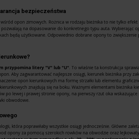
arancja bezpieczeństwa
wśród opon zimowych. Rożnica w rodzaju bieżnika to nie tylko efekt 
 pozwalają na dopasowanie do konkretnego typu auta. Wybierając op
runkach będą użytkowane. Odpowiednio dobrane opony to zwiększenie
ierunkowe?
 przypomina litery "V" lub "U"
. To właśnie ta konstrukcja spraw
pon. Aby zagwarantować najlepsze osiągi, kierunek bieżnika przy za
czenie opon kierunkowych ma formę strzałki lub elementu graficzne
 kierunkowych znajdują się na boku. Ważnymi elementami bieżnika k
 po lewej i prawej stronie opony, na pierwszy rzut oka wskazujące 
owki obwodowe.
kowego
logii, która poprawiłaby wszystkie osiągi jednocześnie. Główne zalet
pod opony za pomocą szerokich rowków na obwodzie oraz lejkowat