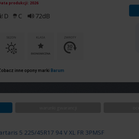
Data produkcji:
2026
D
C
72dB
Zobacz inne opony marki
Barum
warunki gwarancji
oc
rtaris 5 225/45R17 94 V XL FR 3PMSF