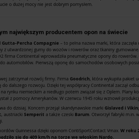
ucie o dużej mocy nie jest dobrym pomysłem.
rtym największym producentem opon na świecie
d Gutta-Percha Compagnie
– to pełna nazwa marki, która zaczęła 
y z utwardzonej gumy do wozów i rowerów oraz tkaniny gumowane.
1892 firma Continental wprowadziła pneumatyczne opony do rowerów.
a ) do automobilów. Pierwszą oponę do samochodów osobowych posi
wej zatrzymał rozwój firmy. Firma
Goodrich
, która wykupiła pakiet
się do dalszego rozwoju. Dzięki tej współpracy Continental zaczął o
m na rynku niemieckim a niedługo potem związał się z Oplem. Plany k
zystał z pomocy Amerykanów. W czerwcu 1945 roku wznowił produkcj
rwa do dzisiaj. Koncern przejął skandynawskie marki
Gislaved i Viki
c
, austriacki
Semperit
a także czeski
Barum
. Otworzył fabryki m.in.
i.
 Rekordów Guinnessa dzięki oponom ContiSportContact Vmax.
W roku 
ędziło się do 409 km/h na torze we włoskim Nardo.