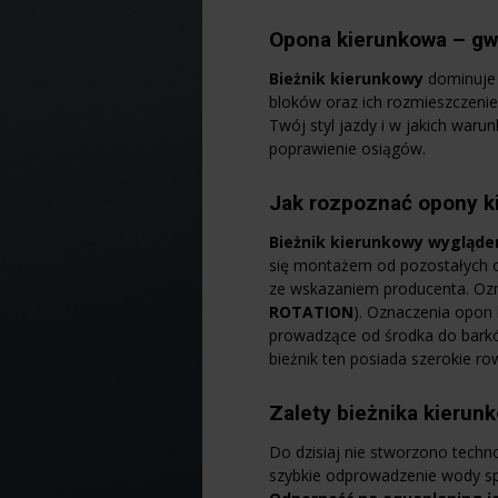
Opona kierunkowa – gw
Bieżnik kierunkowy
dominuje 
bloków oraz ich rozmieszczenie
Twój styl jazdy i w jakich wa
poprawienie osiągów.
Jak rozpoznać opony k
Bieżnik kierunkowy
wyglądem
się montażem od pozostałych o
ze wskazaniem producenta. Ozna
ROTATION
). Oznaczenia opon
prowadzące od środka do barków
bieżnik ten posiada szerokie r
Zalety bieżnika kierun
Do dzisiaj nie stworzono techno
szybkie odprowadzenie wody s